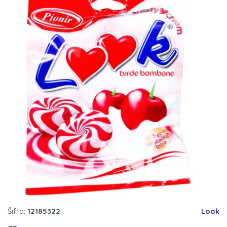
Šifra:
12185322
Look