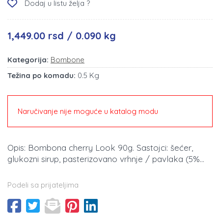
Dodaj u listu želja ?
1,449.00 rsd / 0.090 kg
Kategorija:
Bombone
Težina po komadu:
0.5 Kg
Naručivanje nije moguće u katalog modu
Opis: Bombona cherry Look 90g. Sastojci: šećer,
glukozni sirup, pasterizovano vrhnje / pavlaka (5%...
Podeli sa prijateljima