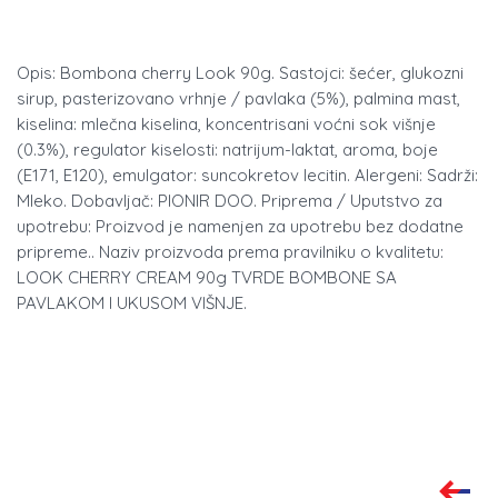
Opis: Bombona cherry Look 90g. Sastojci: šećer, glukozni
sirup, pasterizovano vrhnje / pavlaka (5%), palmina mast,
kiselina: mlečna kiselina, koncentrisani voćni sok višnje
(0.3%), regulator kiselosti: natrijum-laktat, aroma, boje
(E171, E120), emulgator: suncokretov lecitin. Alergeni: Sadrži:
Mleko. Dobavljač: PIONIR DOO. Priprema / Uputstvo za
upotrebu: Proizvod je namenjen za upotrebu bez dodatne
pripreme.. Naziv proizvoda prema pravilniku o kvalitetu:
LOOK CHERRY CREAM 90g TVRDE BOMBONE SA
PAVLAKOM I UKUSOM VIŠNJE.