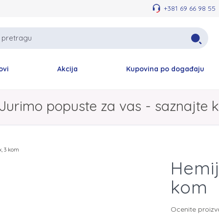
+381 69 66 98 55
ovi
Akcija
Kupovina po događaju
Jurimo popuste za vas - saznajte k
x, 3 kom
Hemij
kom
Ocenite proiz