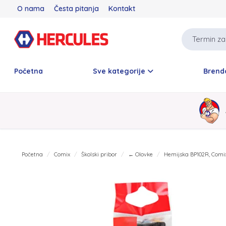
O nama
Česta pitanja
Kontakt
Početna
Sve kategorije
Brend
Početna
Comix
Školski pribor
← Olovke
Hemijska BP102R, Comi