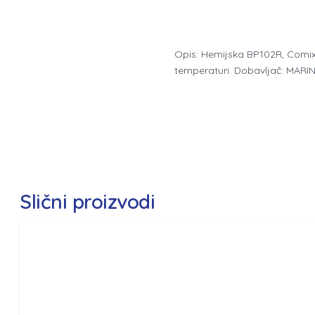
Opis: Hemijska BP102R, Comix
temperaturi. Dobavljač: MA
Slični proizvodi