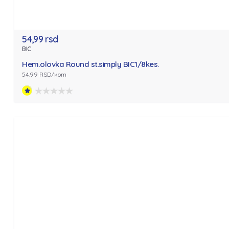
54,99 rsd
BIC
Hem.olovka Round st.simply BIC1/8kes.
54.99 RSD/kom