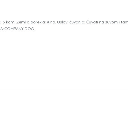
, 3 kom. Zemlja porekla: Kina. Uslovi čuvanja: Čuvati na suvom i 
RINA-COMPANY DOO.