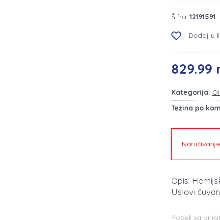
Šifra:
12191591
Dodaj u li
829.99 
Kategorija:
Ol
Težina po ko
Naručivanj
Opis: Hemijs
Uslovi čuvan
Podeli sa prija