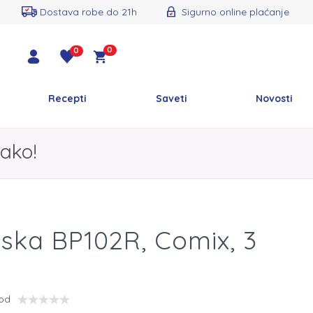
Dostava robe do 21h
Sigurno online plaćanje
0
0
Recepti
Saveti
Novosti
ako!
ska BP102R, Comix, 3
vod