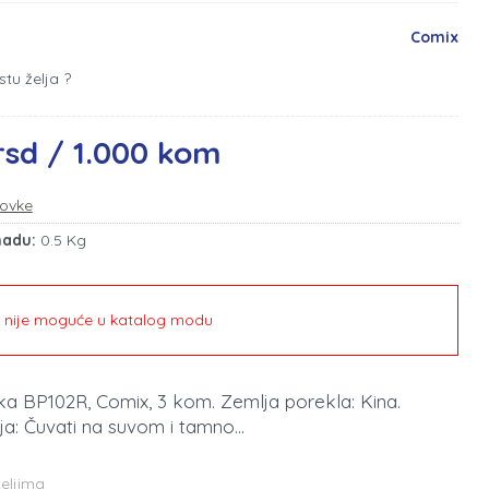
Comix
stu želja ?
rsd / 1.000 kom
ovke
madu:
0.5 Kg
e nije moguće u katalog modu
ka BP102R, Comix, 3 kom. Zemlja porekla: Kina.
ja: Čuvati na suvom i tamno...
teljima