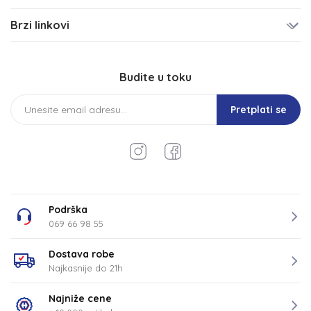
Brzi linkovi
Budite u toku
Pretplati se
Podrška
069 66 98 55
Dostava robe
Najkasnije do 21h
Najniže cene