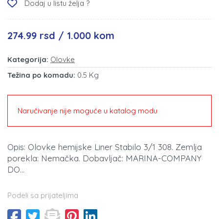
Dodaj u listu želja ?
274.99 rsd / 1.000 kom
Kategorija:
Olovke
Težina po komadu:
0.5 Kg
Naručivanje nije moguće u katalog modu
Opis: Olovke hemijske Liner Stabilo 3/1 308. Zemlja
porekla: Nemačka. Dobavljač: MARINA-COMPANY
DO...
Podeli sa prijateljima