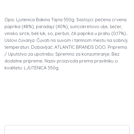
Opis: Ljutenica Bakina Tajna 550g. Sastojci: pečena crvena
paprika (48%), paradajz (40%), suncokretovo ulje, šećer,
vinsko sirće, beli luk, so, peršun, čili paprika u prahu (0,17%)..
Uslovi čuvanja: Čuvati na suvom i tamnom mestu na sobnoj
temperaturi. Dobavljač: ATLANTIC BRANDS DOO. Priprema
/ Uputstvo za upotrebu: Spremno za konzumiranje. Bez
dodatne pripreme. Naziv proizvoda prema pravilniku o
kvalitetu: LJUTENICA 550g.