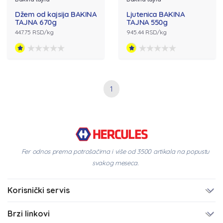
Džem od kajsija BAKINA
Ljutenica BAKINA
TAJNA 670g
TAJNA 550g
447.75 RSD/kg
945.44 RSD/kg
1
Fer odnos prema potrošačima i više od 3500 artikala na popustu
svakog meseca.
Korisnički servis
Brzi linkovi