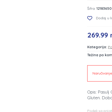
Šifra:
12183650
Dodaj u li
269.99 
Kategorija:
Pa
Težina po ko
Naručivanj
Opis: Pasulj
Gluten. Doba
Podeli sa prija