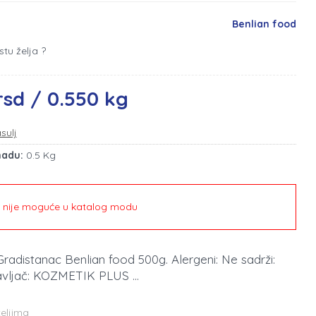
Benlian food
stu želja ?
rsd / 0.550 kg
sulj
madu:
0.5 Kg
e nije moguće u katalog modu
 Gradistanac Benlian food 500g. Alergeni: Ne sadrži:
vljač: KOZMETIK PLUS ...
teljima