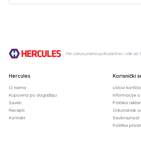
Fer odnos prema potrošačima i više od 
Hercules
Korisnički s
O nama
Uslovi korišć
Kupovina po događaju
Informacije o 
Saveti
Politika rekl
Recepti
Odustanak o
Kontakt
Saobraznost 
Politika priva