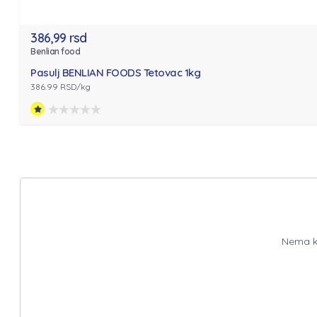
386,99 rsd
Benlian food
Pasulj BENLIAN FOODS Tetovac 1kg
386.99 RSD/kg
Nema ko