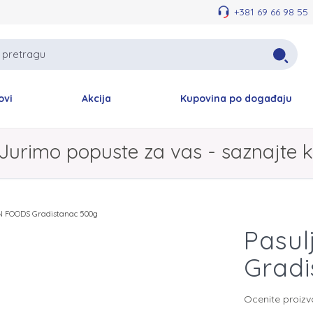
+381 69 66 98 55
ovi
Akcija
Kupovina po događaju
Jurimo popuste za vas - saznajte k
AN FOODS Gradistanac 500g
Pasu
Gradi
Ocenite proiz