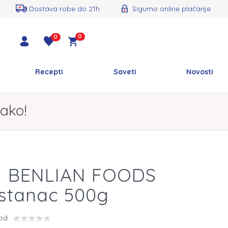
Dostava robe do 21h
Sigurno online plaćanje
0
0
Recepti
Saveti
Novosti
ako!
lj BENLIAN FOODS
stanac 500g
vod