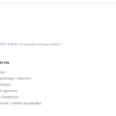
3500 artikala na popustu svakog meseca.
ervis
enja
plaćanju i isporuci
amacija
d ugovora
i Garancija
tnosti i zaštita podataka