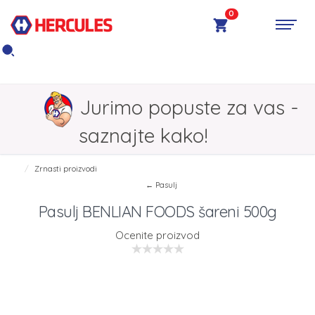
0
Jurimo popuste za vas -
saznajte kako!
Zrnasti proizvodi
← Pasulj
Pasulj BENLIAN FOODS šareni 500g
Ocenite proizvod