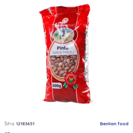
Šifra:
12183651
Benlian food