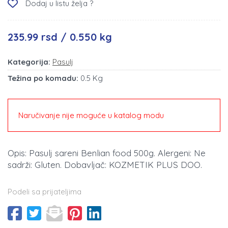
Dodaj u listu želja ?
235.99 rsd / 0.550 kg
Kategorija:
Pasulj
Težina po komadu:
0.5 Kg
Naručivanje nije moguće u katalog modu
Opis: Pasulj sareni Benlian food 500g. Alergeni: Ne
sadrži: Gluten. Dobavljač: KOZMETIK PLUS DOO.
Podeli sa prijateljima