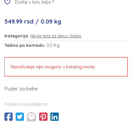
Dodaj u listu želja ?
549.99 rsd / 0.09 kg
Kategorija:
Nega tela za decu i bebe
Težina po komadu:
0.5 Kg
Naručivanje nije moguće u katalog modu
Puder za bebe
Podeli sa prijateljima