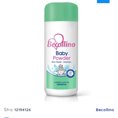
Šifra:
12194126
Becollino