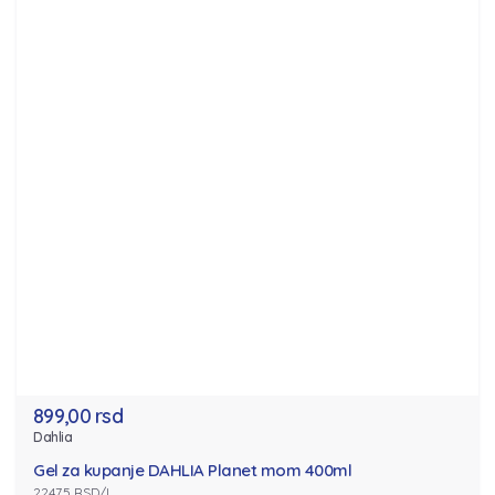
899,00 rsd
Dahlia
Gel za kupanje DAHLIA Planet mom 400ml
2247.5 RSD/l