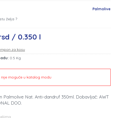
Palmolive
stu želja ?
rsd / 0.350 l
mpon za kosu
madu:
0.5 Kg
e nije moguće u katalog modu
n Palmolive Nat. Anti-dandruf 350ml. Dobavljač: AWT
ONAL DOO.
teljima