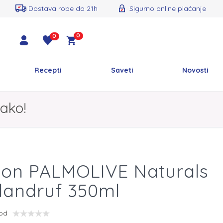
Dostava robe do 21h
Sigurno online plaćanje
0
0
Recepti
Saveti
Novosti
ako!
on PALMOLIVE Naturals
dandruf 350ml
vod