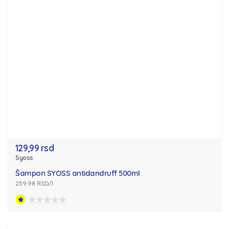
129,99 rsd
Syoss
Šampon SYOSS antidandruff 500ml
259.98 RSD/l