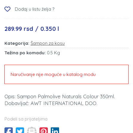
Dodaj u listu želja ?
289.99 rsd / 0.350 l
Kategorija:
Šampon za kosu
Težina po komadu:
0.5 Kg
Naručivanje nije moguće u katalog modu
Opis: Sampon Palmolive Naturals Colour 350ml.
Dobavljač: AWT INTERNATIONAL DOO.
Podeli sa prijateljima