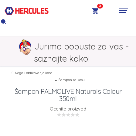
0
Jurimo popuste za vas -
saznajte kako!
Nega i oblikovanje kose
← Šampon za kosu
Šampon PALMOLIVE Naturals Colour
350ml
Ocenite proizvod