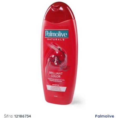
Šifra:
12186734
Palmolive