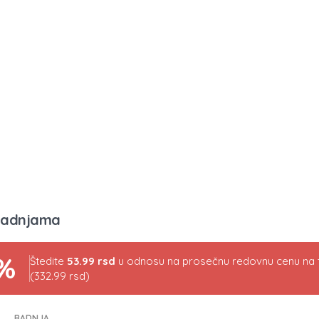
radnjama
%
Štedite
53.99 rsd
u odnosu na prosečnu redovnu cenu na t
(332.99 rsd)
RADNJA