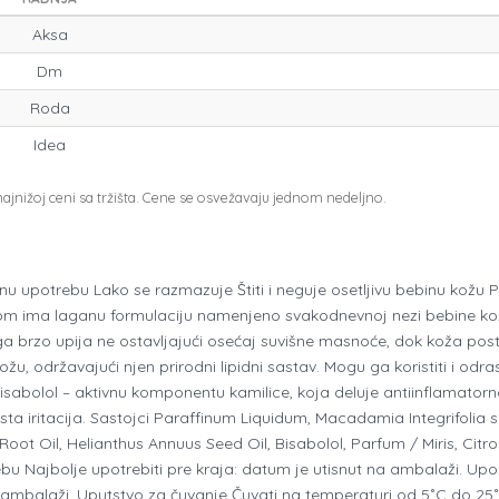
Aksa
Dm
Roda
Idea
jnižoj ceni sa tržišta. Cene se osvežavaju jednom nedeljno.
 upotrebu Lako se razmazuje Štiti i neguje osetljivu bebinu kožu Po
icom ima laganu formulaciju namenjeno svakodnevnoj nezi bebine ko
ga brzo upija ne ostavljajući osećaj suvišne masnoće, dok koža post
 kožu, održavajući njen prirodni lipidni sastav. Mogu ga koristiti i od
abolol – aktivnu komponentu kamilice, koja deluje antiinflamatorn
sta iritacija. Sastojci Paraffinum Liquidum, Macadamia Integrifolia 
 Root Oil, Helianthus Annuus Seed Oil, Bisabolol, Parfum / Miris, Citro
u Najbolje upotrebiti pre kraja: datum je utisnut na ambalaži. Upo
a ambalaži. Uputstvo za čuvanje Čuvati na temperaturi od 5˚C do 25˚