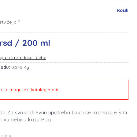
Kosili
stu želja ?
rsd / 200 ml
ga tela za decu i bebe
madu:
0.245 Kg
e nije moguće u katalog modu
oda Za svakodnevnu upotrebu Lako se razmazuje Štiti
ljivu bebinu kožu Pog...
teljima