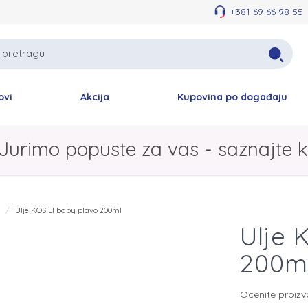
+381 69 66 98 55
ovi
Akcija
Kupovina po događaju
Jurimo popuste za vas - saznajte k
e
Ulje KOSILI baby plavo 200ml
Ulje 
200m
Ocenite proiz