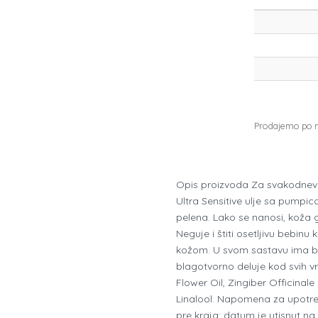
Prodajemo po na
Opis proizvoda Za svakodnevnu
Ultra Sensitive ulje sa pump
pelena. Lako se nanosi, koža 
Neguje i štiti osetljivu bebinu
kožom. U svom sastavu ima bis
blagotvorno deluje kod svih vr
Flower Oil, Zingiber Officinale
Linalool. Napomena za upotreb
pre kraja: datum je utisnut n