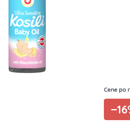
Cene po 
−16