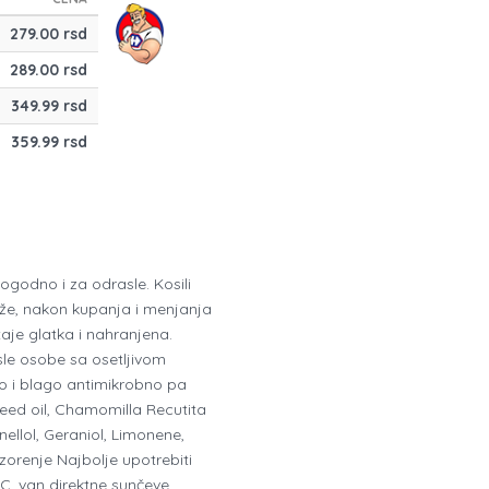
279.00 rsd
289.00 rsd
349.99 rsd
359.99 rsd
godno i za odrasle. Kosili
že, nakon kupanja i menjanja
aje glatka i nahranjena.
rasle osobe sa osetljivom
o i blago antimikrobno pa
seed oil, Chamomilla Recutita
nellol, Geraniol, Limonene,
zorenje Najbolje upotrebiti
C, van direktne sunčeve