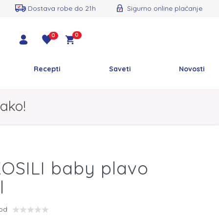
Dostava robe do 21h
Sigurno online plaćanje
0
0
Recepti
Saveti
Novosti
ako!
KOSILI baby plavo
l
vod