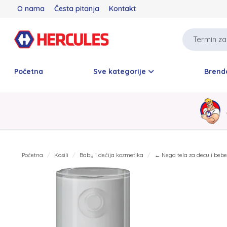
O nama
Česta pitanja
Kontakt
Početna
Sve kategorije
Brend
Početna
Kosili
Baby i dečija kozmetika
← Nega tela za decu i beb