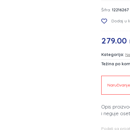
Šifra:
12216267
Dodaj u li
279.00 
Kategorija:
Ne
Težina po ko
Naručivanj
Opis proizv
i neguje oset
Podeli sa prija