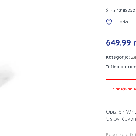
Šifra:
12182252
Dodaj u li
649.99 
Kategorija:
Ze
Težina po ko
Naručivanj
Opis: Sir Wi
Uslovi čuvanj
Podeli sa prija