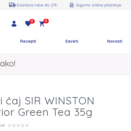
Dostava robe do 21h
Sigurno online plaćanje
0
0
Recepti
Saveti
Novosti
ako!
i čaj SIR WINSTON
ior Green Tea 35g
vod