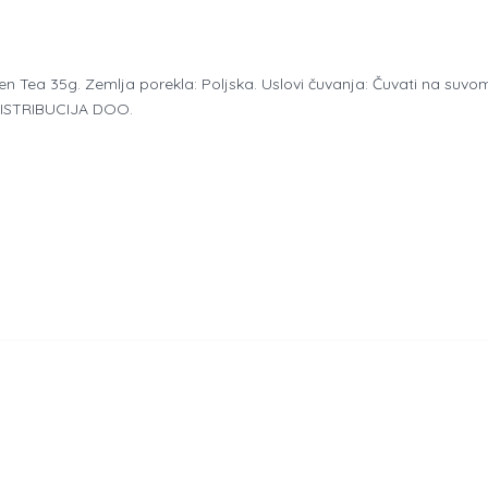
een Tea 35g. Zemlja porekla: Poljska. Uslovi čuvanja: Čuvati na su
 DISTRIBUCIJA DOO.