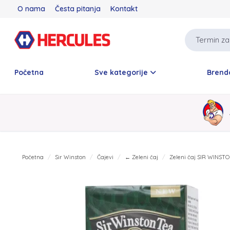
O nama
Česta pitanja
Kontakt
Početna
Sve kategorije
Brend
Početna
Sir Winston
Čajevi
← Zeleni čaj
Zeleni čaj SIR WINST