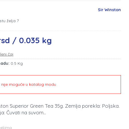
Sir Winston
stu želja ?
rsd / 0.035 kg
leni čaj
madu:
0.5 Kg
e nije moguće u katalog modu
nston Superior Green Tea 35g. Zemlja porekla: Poljska.
a: Čuvati na suvom...
teljima