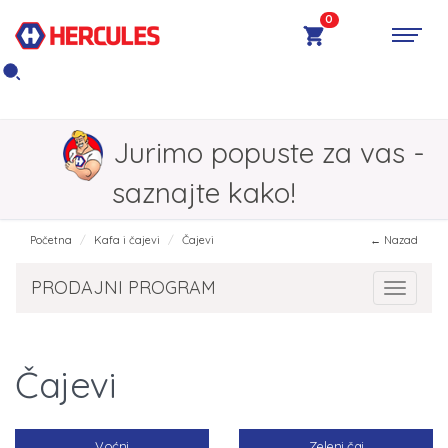
0
Jurimo popuste za vas -
saznajte kako!
Početna
Kafa i čajevi
Čajevi
← Nazad
PRODAJNI PROGRAM
Toggle 
Čajevi
Voćni
Zeleni čaj