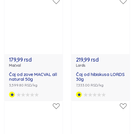
179,99 rsd
219,99 rsd
Mačval
Lords
Čaj od zove MACVAL all
Čaj od hibiskusa LORDS
natural 50g
30g
3,599.80 RSD/kg
7,333.00 RSD/kg