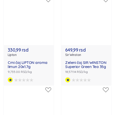
330,99 rsd
649,99 rsd
Lipton
Sir Winston
Crni čaj LIPTON aroma
Zeleni čaj SIR WINSTON
limun 20x1.7g
Superior Green Tea 35g
9,735.00 RSD/kg
18,571.14 RSD/kg