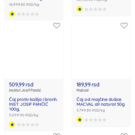
16,999.80 RSD/kg
509,99 rsd
189,99 rsd
Institut Josif Pančić
Mačval
Čaj protiv kašlja i bronh.
Čaj od majčine dušice
INST. JOSIF PANČIĆ
MACVAL all natural 50g
100g,
3,799.80 RSD/kg
5,099.90 RSD/kg