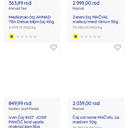
363,99 rsd
2.999,00 rsd
Ahmad Tea
Mačval
Medicinski čaj AHMAD
Zeleni čaj MAČVAL
TEA Detox-biljni čaj 40g
melisa/med i limun 50g
9,099.75 RSD/kg
59,980.00 RSD/kg
849,99 rsd
2.039,00 rsd
Institut Josif Pančić
Mačval
Uvin Čaj INST. JOSIF
Čaj od nane MAČVAL sa
PANČIĆ kod upale
medom 50g
mokrać.kan.50g
40,780.00 RSD/kg