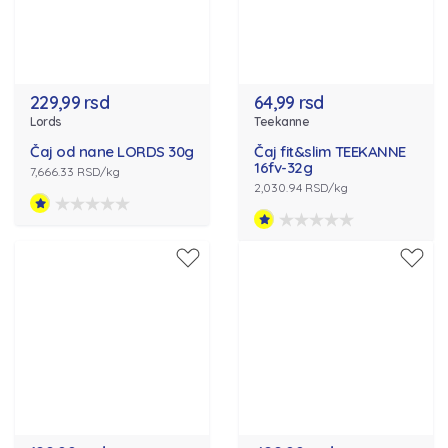
229,99 rsd
64,99 rsd
Lords
Teekanne
Čaj od nane LORDS 30g
Čaj fit&slim TEEKANNE
16fv-32g
7,666.33 RSD/kg
2,030.94 RSD/kg