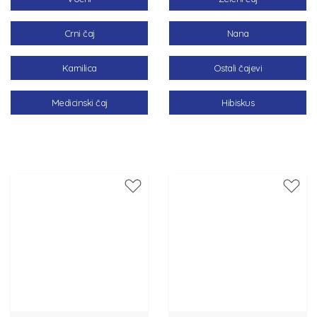
Crni čaj
Nana
Kamilica
Ostali čajevi
Medicinski čaj
Hibiskus