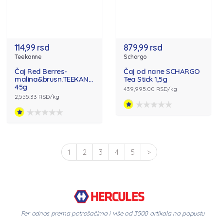
114,99 rsd
879,99 rsd
Teekanne
Schargo
Čaj Red Berres-
Čaj od nane SCHARGO
malina&brusn.TEEKANNE
Tea Stick 1,5g
45g
439,995.00 RSD/kg
2,555.33 RSD/kg
1
2
3
4
5
>
Fer odnos prema potrošačima i više od 3500 artikala na popustu