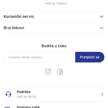
svakog meseca.
Korisnički servis
Brzi linkovi
Budite u toku
Pretplati se
Podrška
069 66 98 55
Dostava robe