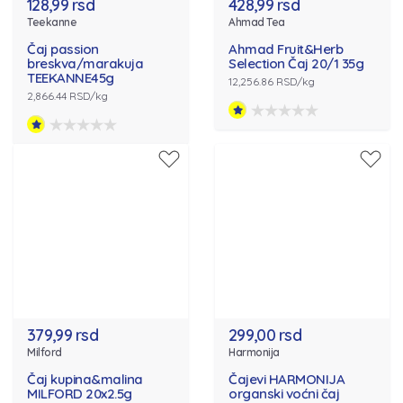
128,99 rsd
428,99 rsd
Teekanne
Ahmad Tea
Čaj passion
Ahmad Fruit&Herb
breskva/marakuja
Selection Čaj 20/1 35g
TEEKANNE45g
12,256.86 RSD/kg
2,866.44 RSD/kg
379,99 rsd
299,00 rsd
Milford
Harmonija
Čaj kupina&malina
Čajevi HARMONIJA
MILFORD 20x2.5g
organski voćni čaj