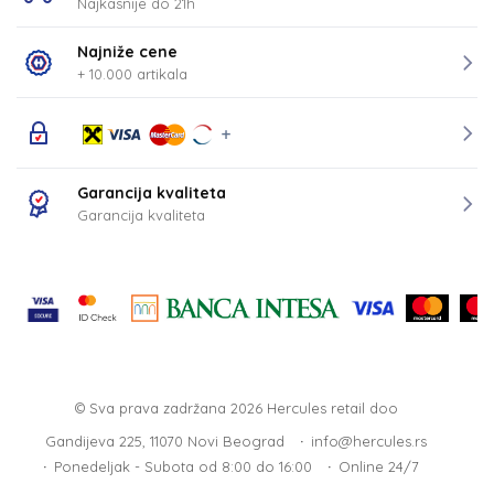
Najkasnije do 21h
Najniže cene
+ 10.000 artikala
Garancija kvaliteta
Garancija kvaliteta
© Sva prava zadržana 2026
Hercules retail doo
Gandijeva 225, 11070 Novi Beograd
info@hercules.rs
Ponedeljak - Subota od 8:00 do 16:00
Online 24/7