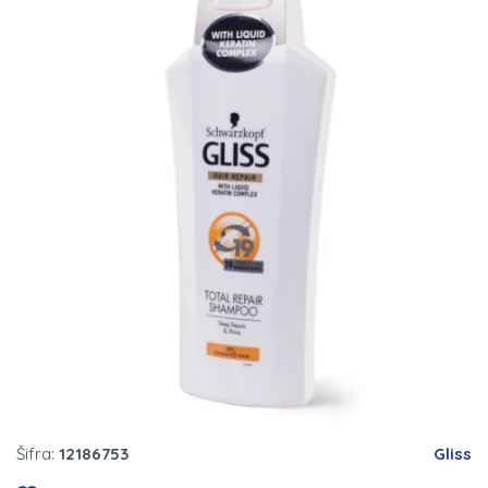
Šifra:
12186753
Gliss