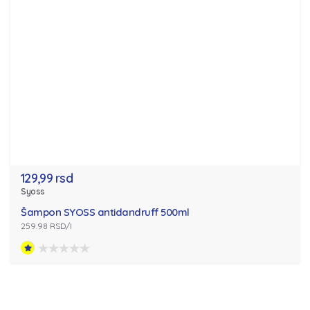
129,99 rsd
Syoss
Šampon SYOSS antidandruff 500ml
259.98 RSD/l