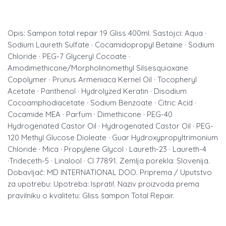
Opis: Sampon total repair 19 Gliss 400ml. Sastojci: Aqua ·
Sodium Laureth Sulfate · Cocamidopropyl Betaine · Sodium
Chloride · PEG-7 Glyceryl Cocoate ·
Amodimethicone/Morpholinomethyl Silsesquioxane
Copolymer · Prunus Armeniaca Kernel Oil · Tocopheryl
Acetate · Panthenol · Hydrolyzed Keratin · Disodium
Cocoamphodiacetate · Sodium Benzoate · Citric Acid ·
Cocamide MEA · Parfum · Dimethicone · PEG-40
Hydrogenated Castor Oil · Hydrogenated Castor Oil · PEG-
120 Methyl Glucose Dioleate · Guar Hydroxypropyltrimonium
Chloride · Mica · Propylene Glycol · Laureth-23 · Laureth-4
·Trideceth-5 · Linalool · CI 77891. Zemlja porekla: Slovenija.
Dobavljač: MD INTERNATIONAL DOO. Priprema / Uputstvo
za upotrebu: Upotreba: Isprati!. Naziv proizvoda prema
pravilniku o kvalitetu: Gliss šampon Total Repair.