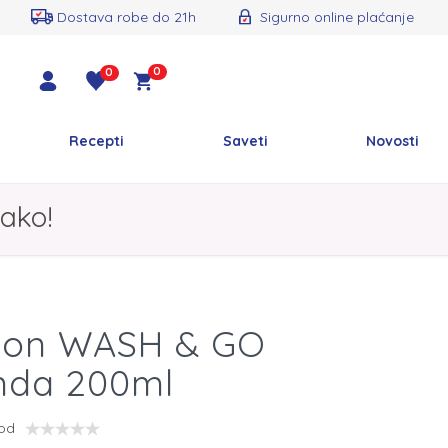
Dostava robe do 21h
Sigurno online plaćanje
0
0
Recepti
Saveti
Novosti
ako!
on WASH & GO
nda 200ml
vod