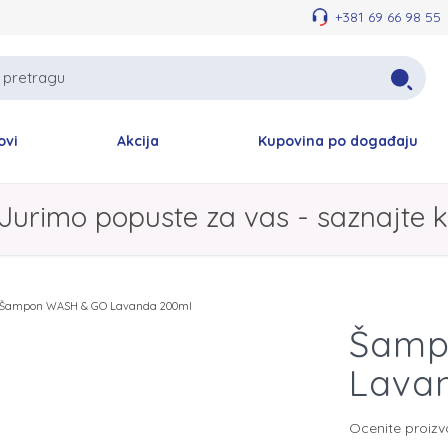
+381 69 66 98 55
ovi
Akcija
Kupovina po događaju
Jurimo popuste za vas - saznajte k
Šampon WASH & GO Lavanda 200ml
Šamp
Lava
Ocenite proiz