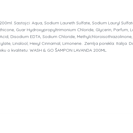
l. Sastojci: Aqua, Sodium Laureth Sulfate, Sodium Lauryl Sulfate,
hicone, Guar Hydroxypropyltrimonium Chloride, Glycerin, Parfum, L
c Acid, Disodium EDTA, Sodium Chloride, Methylchloroisothiazolinone,
ylate, Linalool, Hexyl Cinnamal, Limonene.. Zemlja porekla: Italija.
lniku o kvalitetu: WASH & GO ŠAMPON LAVANDA 200ML.