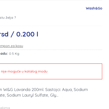
Wash&Go
stu želja ?
rsd / 0.200 l
mpon za kosu
madu:
0.5 Kg
e nije moguće u katalog modu
n W&G Lavanda 200ml. Sastojci: Aqua, Sodium
te, Sodium Lauryl Sulfate, Gly...
teljima