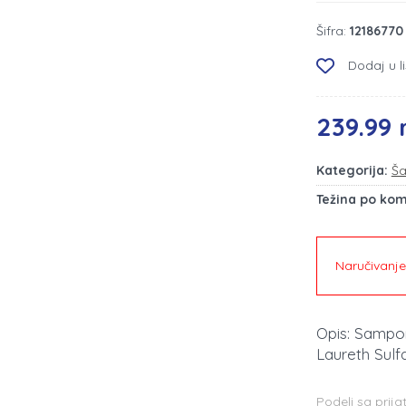
Šifra:
12186770
Dodaj u li
239.99 
Kategorija:
Ša
Težina po ko
Naručivanj
Opis: Sampo
Laureth Sulfa
Podeli sa prija