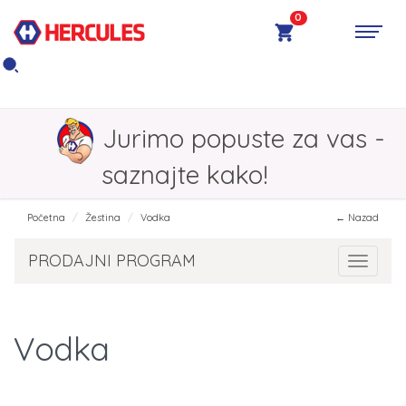
0
Jurimo popuste za vas -
saznajte kako!
Početna
Žestina
Vodka
← Nazad
PRODAJNI PROGRAM
Toggle 
Vodka