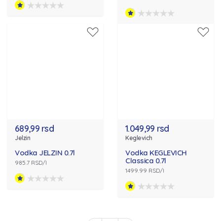
689,99 rsd
1.049,99 rsd
Jelzin
Keglevich
Vodka JELZIN 0.7l
Vodka KEGLEVICH
Classica 0.7l
985.7 RSD/l
1499.99 RSD/l