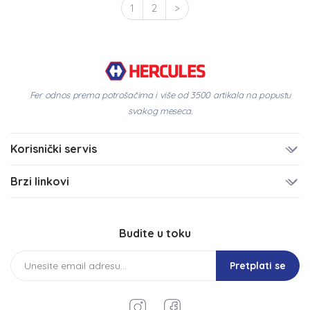
1
2
>
Fer odnos prema potrošačima i više od 3500 artikala na popustu
svakog meseca.
Korisnički servis
Brzi linkovi
Budite u toku
Pretplati se