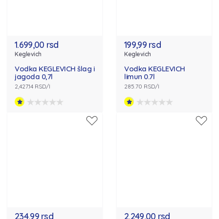
1.699,00 rsd
199,99 rsd
Keglevich
Keglevich
Vodka KEGLEVICH šlag i
Vodka KEGLEVICH
jagoda 0,7l
limun 0.7l
2,427.14 RSD/l
285.70 RSD/l
234,99 rsd
2.249,00 rsd