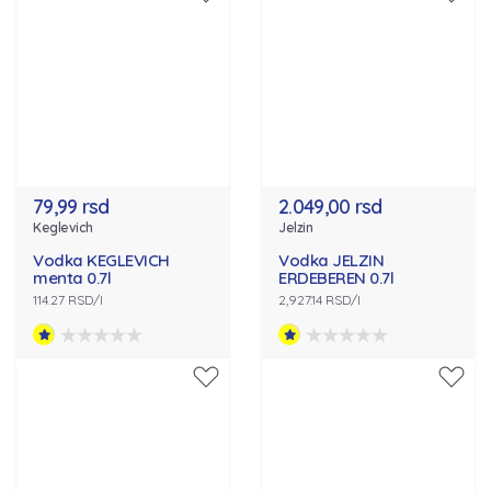
79,99 rsd
2.049,00 rsd
Keglevich
Jelzin
Vodka KEGLEVICH
Vodka JELZIN
menta 0.7l
ERDEBEREN 0.7l
114.27 RSD/l
2,927.14 RSD/l