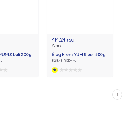
414,24 rsd
Yumis
YUMIS beli 200g
Šlag krem YUMIS beli 500g
kg
828.48 RSD/kg
1