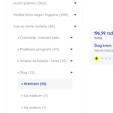
Kućni ljubimci (352)
Muška lična nega i higijena (458)
Sve za torte i kolače (85)
196,99 rsd
Čokolade i mleveni keks
Yumis
Šlag krem 
Praškasti program (43)
984.95 RSD/
Smesa za kolače i torte (10)
Šlag (12)
Kremovi (10)
Sa mlekom (1)
Sa vodom (1)