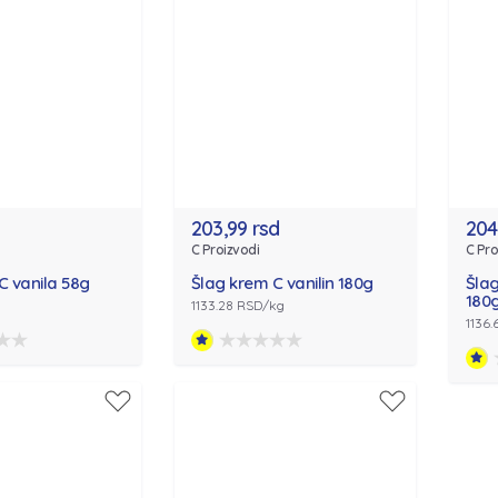
203,99 rsd
204
C Proizvodi
C Pro
C vanila 58g
Šlag krem C vanilin 180g
Šla
180
1133.28 RSD/kg
1136