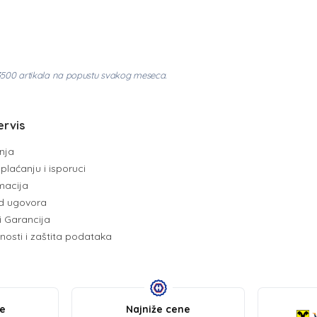
3500 artikala na popustu svakog meseca.
ervis
enja
plaćanju i isporuci
amacija
d ugovora
i Garancija
tnosti i zaštita podataka
be
Najniže cene