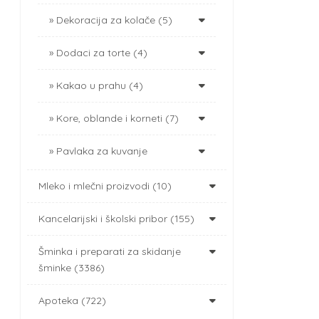
Dekoracija za kolače (5)
Dodaci za torte (4)
Kakao u prahu (4)
Kore, oblande i korneti (7)
Pavlaka za kuvanje
Mleko i mlečni proizvodi (10)
Kancelarijski i školski pribor (155)
Šminka i preparati za skidanje
šminke (3386)
Apoteka (722)