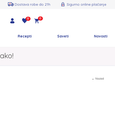
Dostava robe do 21h
Sigurno online plaćanje
0
0
Recepti
Saveti
Novosti
ako!
← Nazad