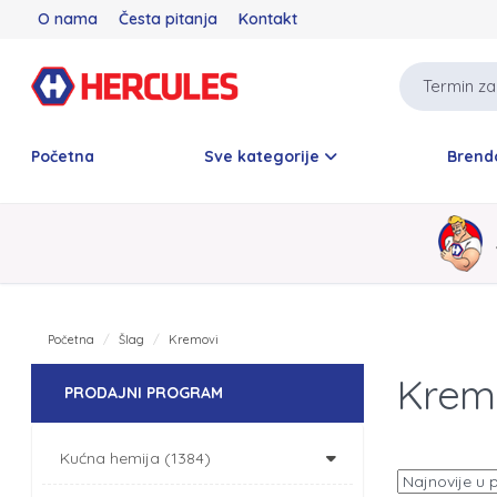
O nama
Česta pitanja
Kontakt
Početna
Sve kategorije
Brend
Početna
Šlag
Kremovi
Krem
PRODAJNI PROGRAM
Kućna hemija (1384)