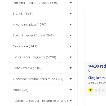
Parfemi i toaletne vode (365)
Slatkiši (968)
Alkoholna pića (1070)
Sokovi i ledeni čajevi (541)
Grickalice (243)
Lična nega i higijena (5208)
144,99 rsd
Kafa i čajevi (340)
C
Šlag krem
Osnovne životne namirnice (171)
2,416.50 RSD
Voda (75)
Testenine, sosevi i instant jela (210)