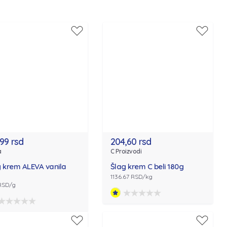
,99 rsd
204,60 rsd
a
C Proizvodi
 krem ALEVA vanila
Šlag krem C beli 180g
1136.67 RSD/kg
 RSD/g