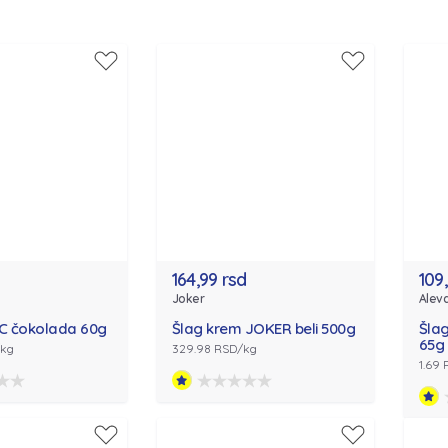
164,99 rsd
109
Joker
Alev
 C čokolada 60g
Šlag krem JOKER beli 500g
Šlag
65g
/kg
329.98 RSD/kg
1.69