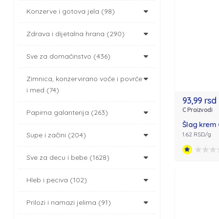
Konzerve i gotova jela (98)
Zdrava i dijetalna hrana (290)
Sve za domaćinstvo (436)
Zimnica, konzervirano voće i povrće
i med (74)
93,99 rsd
C Proizvodi
Papirna galanterija (263)
Šlag krem 
1.62 RSD/g
Supe i začini (204)
Sve za decu i bebe (1628)
Hleb i peciva (102)
Prilozi i namazi jelima (91)