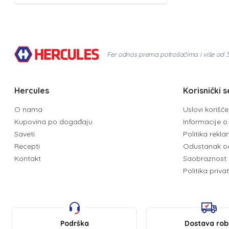
Fer odnos prema potrošačima i više od 
Hercules
Korisnički s
O nama
Uslovi korišć
Kupovina po događaju
Informacije o 
Saveti
Politika rekl
Recepti
Odustanak o
Kontakt
Saobraznost 
Politika priva
Podrška
Dostava ro