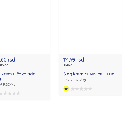
,60 rsd
114,99 rsd
izvodi
Aleva
g krem C čokolada
Šlag krem YUMIS beli 100g
g
1149.9 RSD/kg
.67 RSD/kg