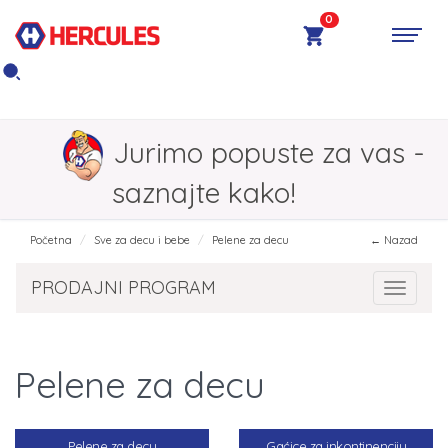
0
Jurimo popuste za vas -
saznajte kako!
Početna
Sve za decu i bebe
Pelene za decu
← Nazad
PRODAJNI PROGRAM
Toggle 
Pelene za decu
Pelene za decu
Gaćice za inkontinenciju