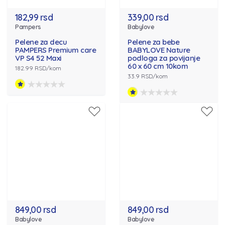
182,99 rsd
339,00 rsd
Pampers
Babylove
Pelene za decu
Pelene za bebe
PAMPERS Premium care
BABYLOVE Nature
VP S4 52 Maxi
podloga za povijanje
60 x 60 cm 10kom
182.99 RSD/kom
33.9 RSD/kom
849,00 rsd
849,00 rsd
Babylove
Babylove