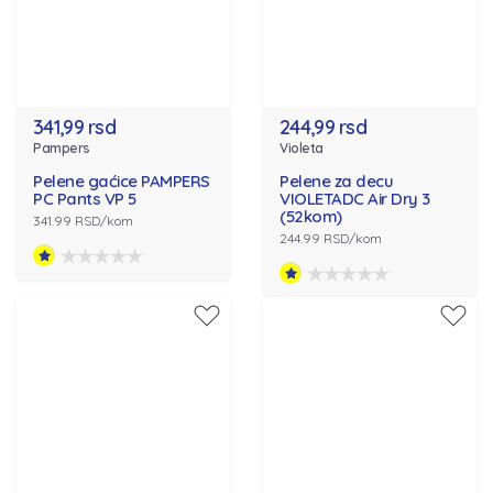
341,99 rsd
244,99 rsd
Pampers
Violeta
Pelene gaćice PAMPERS
Pelene za decu
PC Pants VP 5
VIOLETADC Air Dry 3
(52kom)
341.99 RSD/kom
244.99 RSD/kom