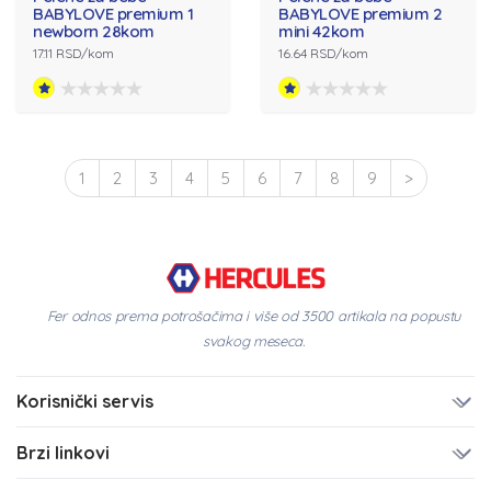
BABYLOVE premium 1
BABYLOVE premium 2
newborn 28kom
mini 42kom
17.11 RSD/kom
16.64 RSD/kom
1
2
3
4
5
6
7
8
9
>
Fer odnos prema potrošačima i više od 3500 artikala na popustu
svakog meseca.
Korisnički servis
Brzi linkovi