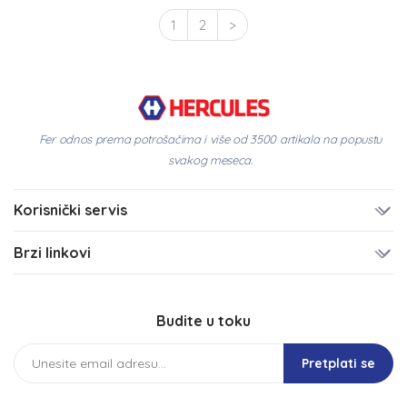
1
2
>
Fer odnos prema potrošačima i više od 3500 artikala na popustu
svakog meseca.
Korisnički servis
Brzi linkovi
Budite u toku
Pretplati se