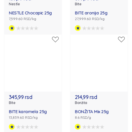
Nestle
Bite
NESTLE Chocapic 25g
BITE aronija 25g
7,599.60 RSD/kg
27,999.60 RSD/kg
345,99 rsd
214,99 rsd
Bite
Bonžita
BITE karamela 25g
BONŽITA Mix 25g
13,839.60 RSD/kg
8.6 RSD/g