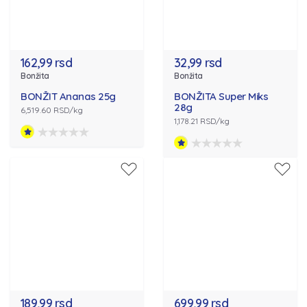
162,99 rsd
32,99 rsd
Bonžita
Bonžita
BONŽIT Ananas 25g
BONŽITA Super Miks
28g
6,519.60 RSD/kg
1,178.21 RSD/kg
189,99 rsd
699,99 rsd