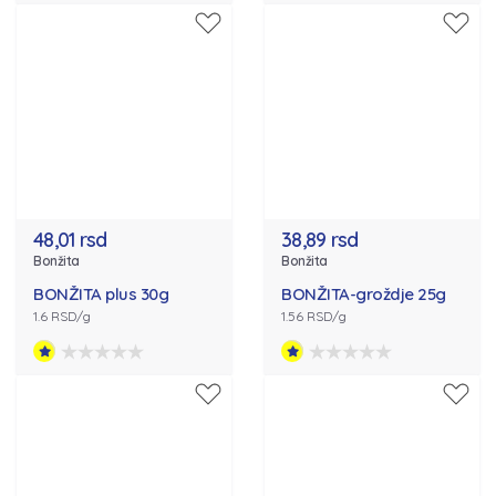
48,01 rsd
38,89 rsd
Bonžita
Bonžita
BONŽITA plus 30g
BONŽITA-groždje 25g
1.6 RSD/g
1.56 RSD/g