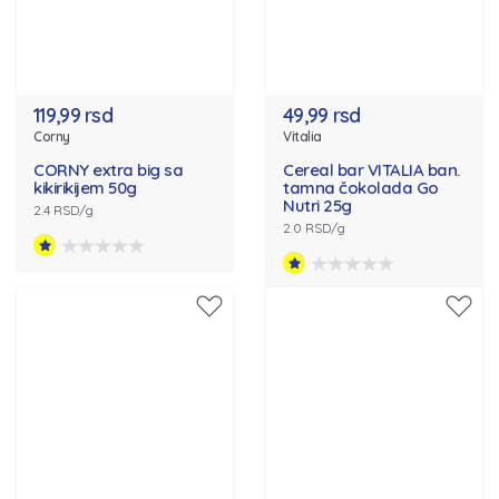
119,99 rsd
49,99 rsd
Corny
Vitalia
CORNY extra big sa
Cereal bar VITALIA ban.
kikirikijem 50g
tamna čokolada Go
Nutri 25g
2.4 RSD/g
2.0 RSD/g