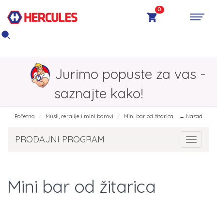
0
Jurimo popuste za vas -
saznajte kako!
Početna
Musli, ceralije i mini barovi
Mini bar od žitarica
← Nazad
PRODAJNI PROGRAM
Toggle 
Mini bar od žitarica