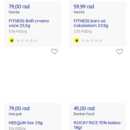
79,00 rsd
59,99 rsd
Nestle
Nestle
FITNESS BAR crveno
FITNESS bars sa
voće 23,5g
čokoladom 23.5g
3.36 RSD/g
2.55 RSD/g
79,00 rsd
45,00 rsd
Nesquik
Benlian food
NESQUIK bar 25g
ROCKY RICE 70% kakao
18gr
3.16 RSD/g