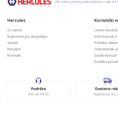
Fer odnos prema potrošačima i više od 
Hercules
Korisnički s
O nama
Uslovi korišć
Kupovina po događaju
Informacije o 
Saveti
Politika rekl
Recepti
Odustanak o
Kontakt
Saobraznost 
Politika priva
Podrška
Dostava ro
069 66 98 55
Najkasnije do 