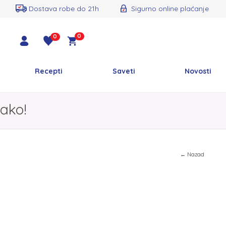
Dostava robe do 21h
Sigurno online plaćanje
0
0
Recepti
Saveti
Novosti
ako!
← Nazad