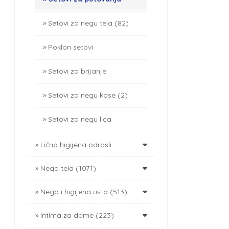
Setovi za negu tela (82)
Poklon setovi
Setovi za brijanje
Setovi za negu kose (2)
Setovi za negu lica
Lična higijena odrasli
Nega tela (1071)
Nega i higijena usta (513)
Intima za dame (223)