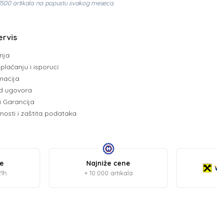
3500 artikala na popustu svakog meseca.
ervis
enja
plaćanju i isporuci
amacija
d ugovora
i Garancija
tnosti i zaštita podataka
be
Najniže cene
21h
+ 10.000 artikala