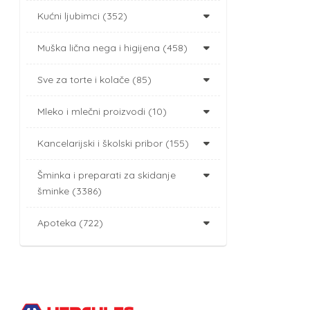
Kućni ljubimci (352)
Muška lična nega i higijena (458)
Sve za torte i kolače (85)
Mleko i mlečni proizvodi (10)
Kancelarijski i školski pribor (155)
Šminka i preparati za skidanje
šminke (3386)
Apoteka (722)