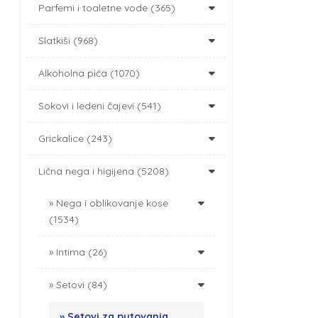
Parfemi i toaletne vode (365)
Slatkiši (968)
Alkoholna pića (1070)
Sokovi i ledeni čajevi (541)
Grickalice (243)
Lična nega i higijena (5208)
Nega i oblikovanje kose
(1534)
Intima (26)
Setovi (84)
Setovi za putovanja