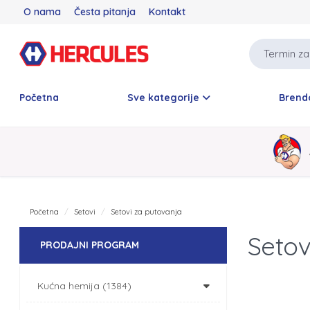
O nama
Česta pitanja
Kontakt
Početna
Sve kategorije
Brend
Početna
Setovi
Setovi za putovanja
Setov
PRODAJNI PROGRAM
Kućna hemija (1384)