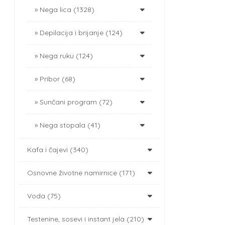
Nega lica (1328)
Depilacija i brijanje (124)
Nega ruku (124)
Pribor (68)
Sunčani program (72)
Nega stopala (41)
Kafa i čajevi (340)
Osnovne životne namirnice (171)
Voda (75)
Testenine, sosevi i instant jela (210)