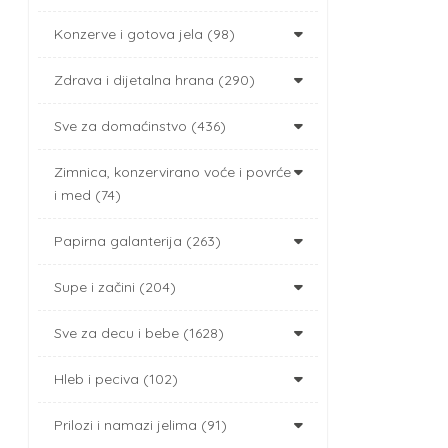
Konzerve i gotova jela (98)
Zdrava i dijetalna hrana (290)
Sve za domaćinstvo (436)
Zimnica, konzervirano voće i povrće
i med (74)
Papirna galanterija (263)
Supe i začini (204)
Sve za decu i bebe (1628)
Hleb i peciva (102)
Prilozi i namazi jelima (91)