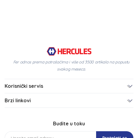
Fer odnos prema potrošačima i više od 3500 artikala na popustu
svakog meseca.
Korisnički servis
Brzi linkovi
Budite u toku