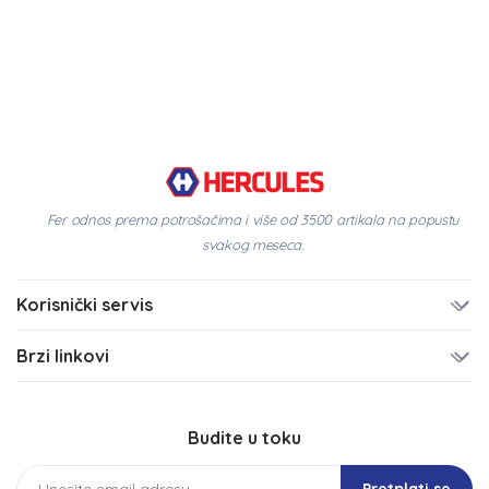
Fer odnos prema potrošačima i više od 3500 artikala na popustu
svakog meseca.
Korisnički servis
Brzi linkovi
Budite u toku