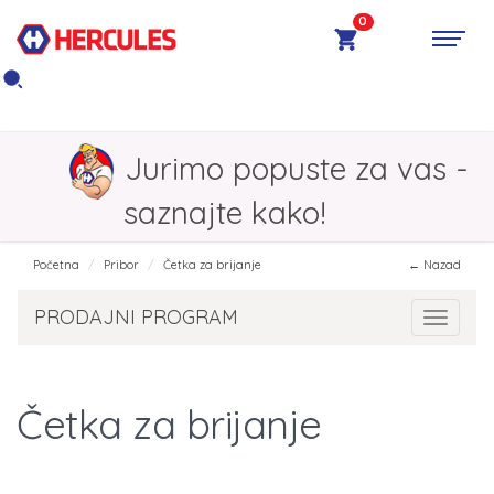
0
Jurimo popuste za vas -
saznajte kako!
Početna
Pribor
Četka za brijanje
← Nazad
PRODAJNI PROGRAM
Toggle 
Četka za brijanje