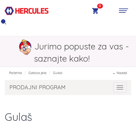
0
Jurimo popuste za vas -
saznajte kako!
Početna
Gotova jela
Gulaš
← Nazad
PRODAJNI PROGRAM
Toggle 
Gulaš