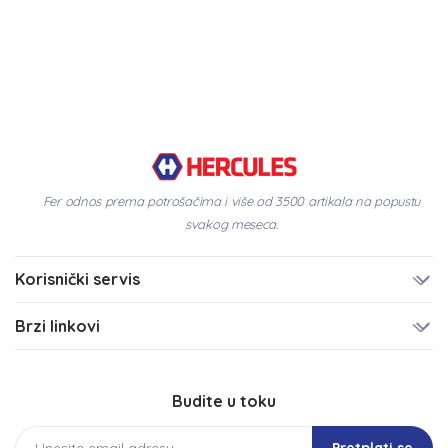
Fer odnos prema potrošačima i više od 3500 artikala na popustu
svakog meseca.
Korisnički servis
Brzi linkovi
Budite u toku