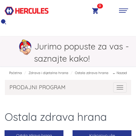
0
Jurimo popuste za vas -
saznajte kako!
Početna
Zdrava i dijetalna hrana
Ostala zdrava hrana
← Nazad
PRODAJNI PROGRAM
Toggle 
Ostala zdrava hrana
Ostala zdrava hrana
Kokosovo ulje