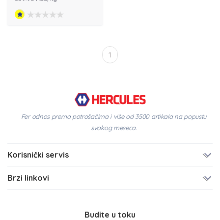
1
Fer odnos prema potrošačima i više od 3500 artikala na popustu
svakog meseca.
Korisnički servis
Brzi linkovi
Budite u toku