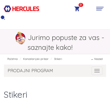
0
Jurimo popuste za vas -
saznajte kako!
Početna
Kancelarijski pribor
Stikeri
← Nazad
PRODAJNI PROGRAM
Toggle 
Stikeri