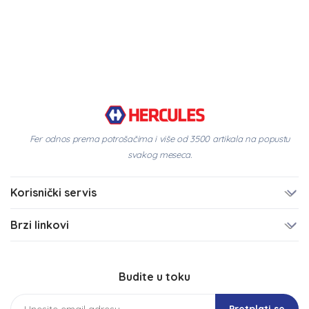
Fer odnos prema potrošačima i više od 3500 artikala na popustu
svakog meseca.
Korisnički servis
Brzi linkovi
Budite u toku