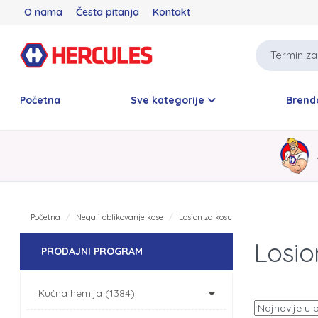
O nama
Česta pitanja
Kontakt
Početna
Sve kategorije
Brend
Početna
Nega i oblikovanje kose
Losion za kosu
Losio
PRODAJNI PROGRAM
Kućna hemija (1384)