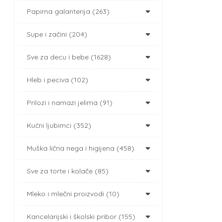
Papirna galanterija (263)
Supe i začini (204)
Sve za decu i bebe (1628)
Hleb i peciva (102)
Prilozi i namazi jelima (91)
Kućni ljubimci (352)
Muška lična nega i higijena (458)
Sve za torte i kolače (85)
Mleko i mlečni proizvodi (10)
Kancelarijski i školski pribor (155)