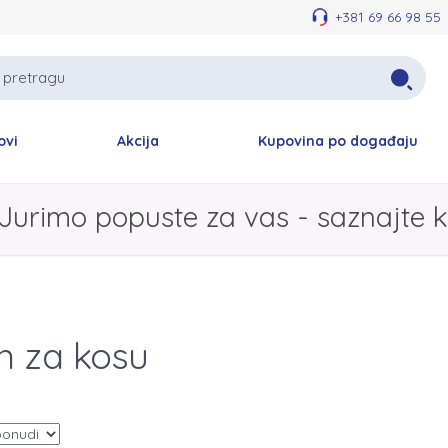
+381 69 66 98 55
ovi
Akcija
Kupovina po događaju
Jurimo popuste za vas - saznajte k
n za kosu