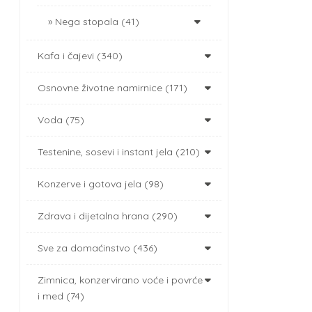
Nega stopala (41)
Kafa i čajevi (340)
Osnovne životne namirnice (171)
Voda (75)
Testenine, sosevi i instant jela (210)
Konzerve i gotova jela (98)
Zdrava i dijetalna hrana (290)
Sve za domaćinstvo (436)
Zimnica, konzervirano voće i povrće
i med (74)