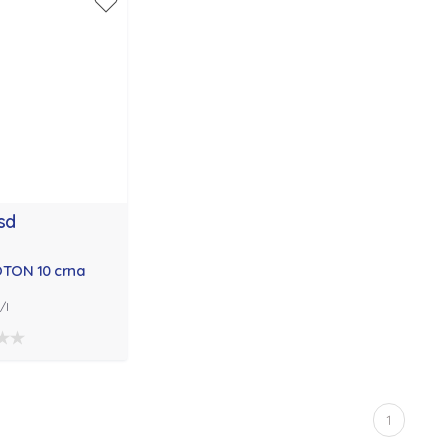
rsd
OTON 10 crna
/l
1