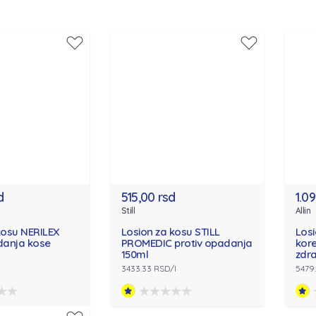
d
515,00 rsd
1.0
Still
Allin
kosu NERILEX
Losion za kosu STILL
Losi
danja kose
PROMEDIC protiv opadanja
kore
150ml
zdr
3433.33 RSD/l
5479