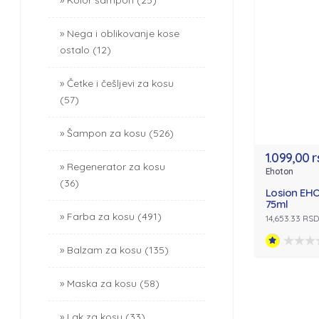
Kolor šampon (25)
Nega i oblikovanje kose
ostalo (12)
Četke i češljevi za kosu
(57)
Šampon za kosu (526)
1.099,00 
Regenerator za kosu
Ehoton
(36)
Losion EH
75ml
Farba za kosu (491)
14,653.33 RSD
Balzam za kosu (135)
Maska za kosu (58)
Lak za kosu (33)