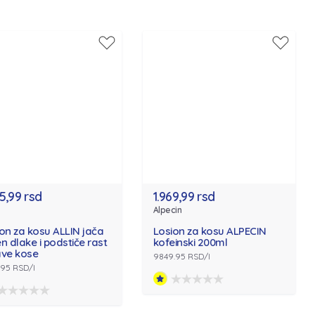
95,99 rsd
1.969,99 rsd
Alpecin
on za kosu ALLIN jača
Losion za kosu ALPECIN
n dlake i podstiče rast
kofeinski 200ml
ave kose
9849.95 RSD/l
.95 RSD/l