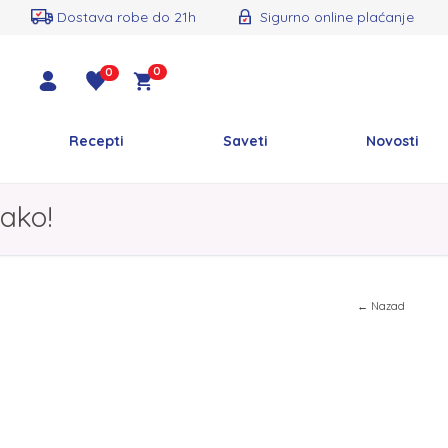
Dostava robe do 21h
Sigurno online plaćanje
0
0
Recepti
Saveti
Novosti
ako!
← Nazad