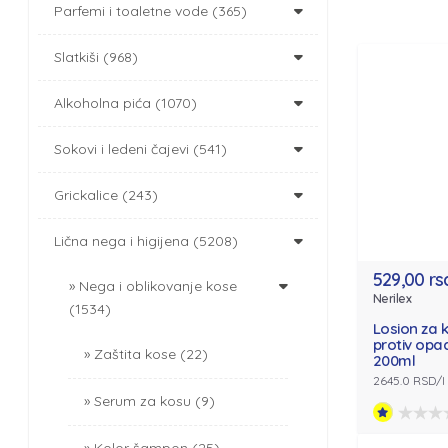
Parfemi i toaletne vode (365)
Slatkiši (968)
Alkoholna pića (1070)
Sokovi i ledeni čajevi (541)
Grickalice (243)
Lična nega i higijena (5208)
529,00 rs
Nega i oblikovanje kose
Nerilex
(1534)
Losion za 
protiv opa
Zaštita kose (22)
200ml
2645.0 RSD/l
Serum za kosu (9)