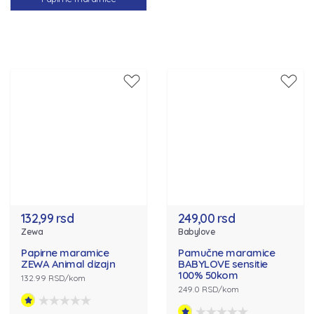
132,99 rsd
249,00 rsd
Zewa
Babylove
Papirne maramice
Pamučne maramice
ZEWA Animal dizajn
BABYLOVE sensitie
100% 50kom
132.99 RSD/kom
249.0 RSD/kom