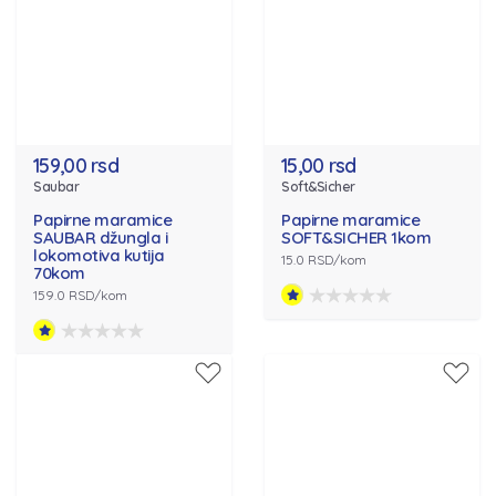
159,00 rsd
15,00 rsd
Saubar
Soft&Sicher
Papirne maramice
Papirne maramice
SAUBAR džungla i
SOFT&SICHER 1kom
lokomotiva kutija
15.0 RSD/kom
70kom
159.0 RSD/kom