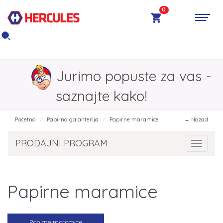
0
Jurimo popuste za vas -
saznajte kako!
Početna
Papirna galanterija
Papirne maramice
← Nazad
PRODAJNI PROGRAM
Toggle 
Papirne maramice
Papirne maramice