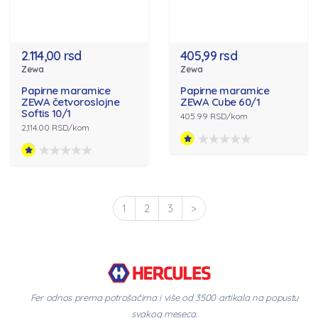
2.114,00 rsd
405,99 rsd
Zewa
Zewa
Papirne maramice
Papirne maramice
ZEWA četvoroslojne
ZEWA Cube 60/1
Softis 10/1
405.99 RSD/kom
2,114.00 RSD/kom
1
2
3
>
Fer odnos prema potrošačima i više od 3500 artikala na popustu
svakog meseca.