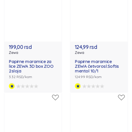
199,00 rsd
124,99 rsd
Zewa
Zewa
Papirne maramice za
Papirne maramice
lice ZEWA 3D box ZOO
ZEWA četvorosl.Softis
2sloja
mentol 10/1
3.32 RSD/kom
124.99 RSD/kom