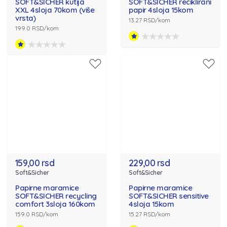
SOFT&SICHER kutija
SOFT&SICHER reciklirani
XXL 4sloja 70kom (više
papir 4sloja 15kom
vrsta)
13.27 RSD/kom
199.0 RSD/kom
159,00 rsd
229,00 rsd
Soft&Sicher
Soft&Sicher
Papirne maramice
Papirne maramice
SOFT&SICHER recycling
SOFT&SICHER sensitive
comfort 3sloja 160kom
4sloja 15kom
159.0 RSD/kom
15.27 RSD/kom