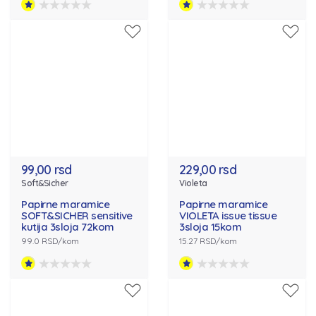
99,00 rsd
229,00 rsd
Soft&Sicher
Violeta
Papirne maramice
Papirne maramice
SOFT&SICHER sensitive
VIOLETA issue tissue
kutija 3sloja 72kom
3sloja 15kom
99.0 RSD/kom
15.27 RSD/kom