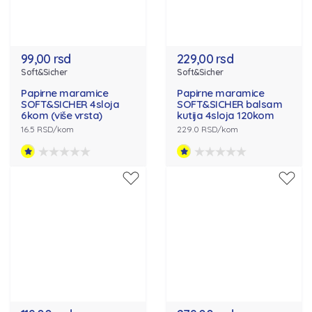
99,00 rsd
229,00 rsd
Soft&Sicher
Soft&Sicher
Papirne maramice
Papirne maramice
SOFT&SICHER 4sloja
SOFT&SICHER balsam
6kom (više vrsta)
kutija 4sloja 120kom
16.5 RSD/kom
229.0 RSD/kom