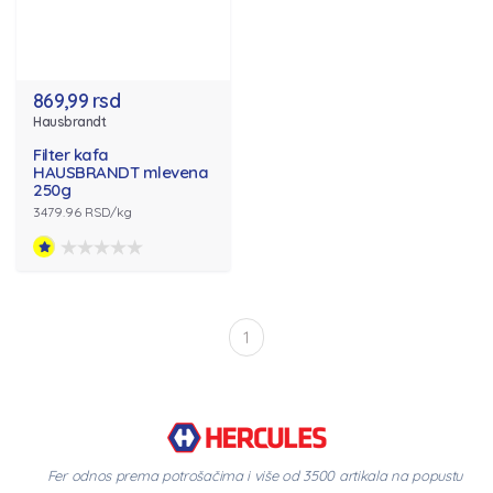
869,99 rsd
Hausbrandt
Filter kafa
HAUSBRANDT mlevena
250g
3479.96 RSD/kg
1
Fer odnos prema potrošačima i više od 3500 artikala na popustu