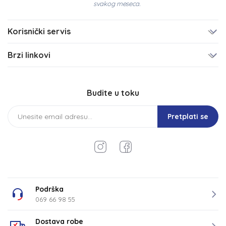
svakog meseca.
Korisnički servis
Brzi linkovi
Budite u toku
Pretplati se
Podrška
069 66 98 55
Dostava robe