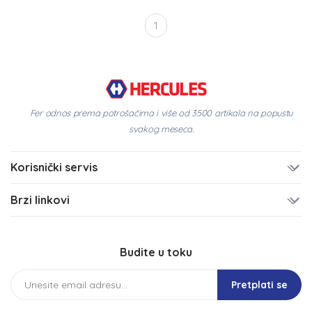
1
Fer odnos prema potrošačima i više od 3500 artikala na popustu
svakog meseca.
Korisnički servis
Brzi linkovi
Budite u toku
Pretplati se