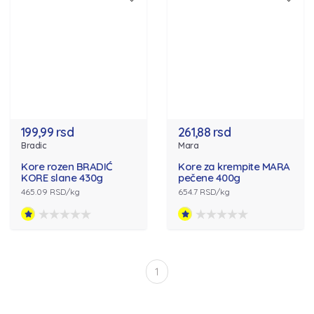
199,99 rsd
261,88 rsd
Bradic
Mara
Kore rozen BRADIĆ
Kore za krempite MARA
KORE slane 430g
pečene 400g
465.09 RSD/kg
654.7 RSD/kg
1