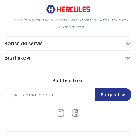
Fer odnos prema potrošačima i više od 3500 artikala na popustu
svakog meseca.
Korisnički servis
Brzi linkovi
Budite u toku
Pretplati se