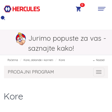
0
Jurimo popuste za vas -
saznajte kako!
Početna
Kore, oblande i korneti
Kore
← Nazad
PRODAJNI PROGRAM
Toggle 
Kore