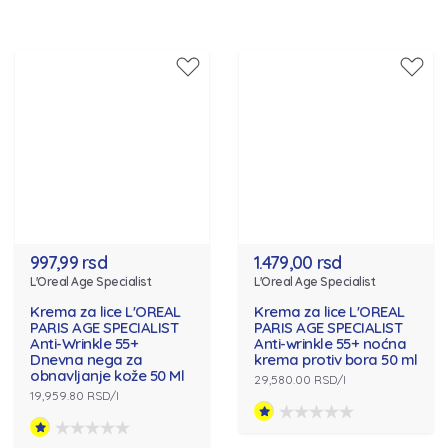
997,99 rsd
1.479,00 rsd
L'Oreal Age Specialist
L'Oreal Age Specialist
Krema za lice L'OREAL
Krema za lice L'OREAL
PARIS AGE SPECIALIST
PARIS AGE SPECIALIST
Anti-Wrinkle 55+
Anti-wrinkle 55+ noćna
Dnevna nega za
krema protiv bora 50 ml
obnavljanje kože 50 Ml
29,580.00 RSD/l
19,959.80 RSD/l