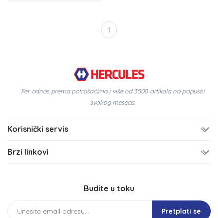
1
Fer odnos prema potrošačima i više od 3500 artikala na popustu
svakog meseca.
Korisnički servis
Brzi linkovi
Budite u toku
Pretplati se