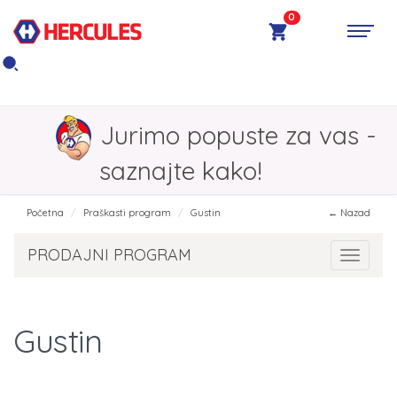
0
Jurimo popuste za vas -
saznajte kako!
Početna
Praškasti program
Gustin
← Nazad
PRODAJNI PROGRAM
Toggle 
Gustin