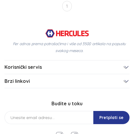
1
Fer odnos prema potrošačima i više od 3500 artikala na popustu
svakog meseca.
Korisnički servis
Brzi linkovi
Budite u toku
Pretplati se