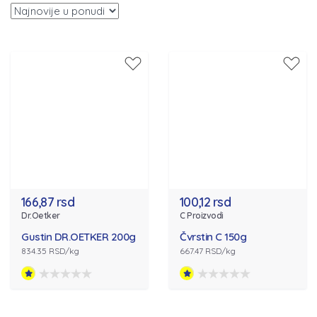
166,87 rsd
100,12 rsd
Dr.Oetker
C Proizvodi
Gustin DR.OETKER 200g
Čvrstin C 150g
834.35 RSD/kg
667.47 RSD/kg