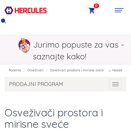
0
Jurimo popuste za vas -
saznajte kako!
Početna
Osveživači
Osveživači prostora i mirisne sveće
← Nazad
PRODAJNI PROGRAM
Toggle 
Osveživači prostora i
mirisne sveće