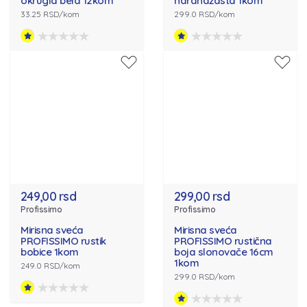
okrugla bela 12kom
narandžasta 1kom
33.25 RSD/kom
299.0 RSD/kom
249,00 rsd
299,00 rsd
Profissimo
Profissimo
Mirisna sveća
Mirisna sveća
PROFISSIMO rustik
PROFISSIMO rustična
bobice 1kom
boja slonovače 16cm
1kom
249.0 RSD/kom
299.0 RSD/kom