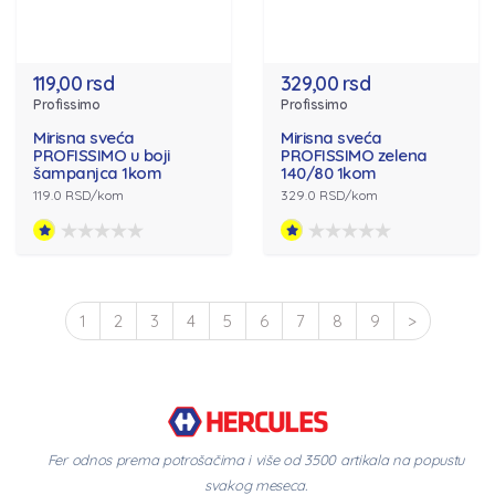
119,00 rsd
329,00 rsd
Profissimo
Profissimo
Mirisna sveća
Mirisna sveća
PROFISSIMO u boji
PROFISSIMO zelena
šampanjca 1kom
140/80 1kom
119.0 RSD/kom
329.0 RSD/kom
1
2
3
4
5
6
7
8
9
>
Fer odnos prema potrošačima i više od 3500 artikala na popustu
svakog meseca.