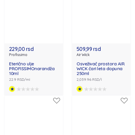
229,00 rsd
509,99 rsd
Profissimo
Air Wick
Eterično ulje
Osveživač prostora AIR
PROFISSIMOnarandža
WICK čari leta dopuna
10ml
250ml
22.9 RSD/ml
2,039.96 RSD/l