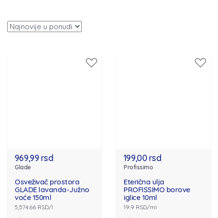
969,99 rsd
199,00 rsd
Glade
Profissimo
Osveživač prostora
Eterična ulja
GLADE lavanda-Južno
PROFISSIMO borove
voće 150ml
iglice 10ml
5,574.66 RSD/l
19.9 RSD/ml