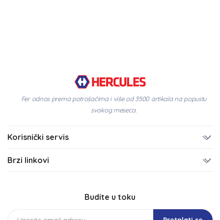
Fer odnos prema potrošačima i više od 3500 artikala na popustu
svakog meseca.
Korisnički servis
Brzi linkovi
Budite u toku