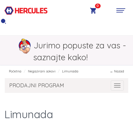
0
Jurimo popuste za vas -
saznajte kako!
Početna
Negazirani sokovi
Limunada
← Nazad
PRODAJNI PROGRAM
Toggle 
Limunada