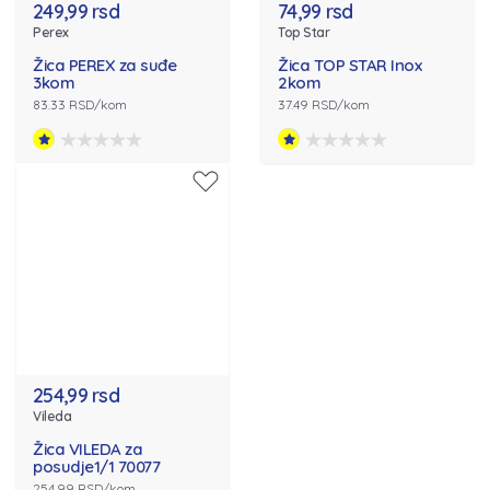
249,99 rsd
74,99 rsd
Perex
Top Star
Žica PEREX za suđe
Žica TOP STAR Inox
3kom
2kom
83.33 RSD/kom
37.49 RSD/kom
254,99 rsd
Vileda
Žica VILEDA za
posudje1/1 70077
254.99 RSD/kom