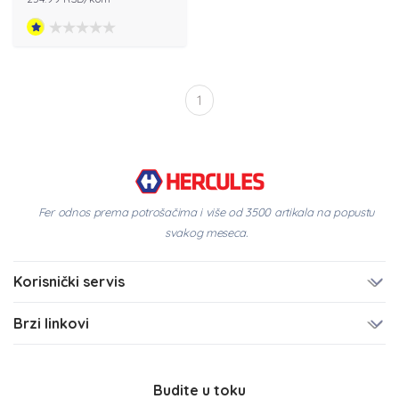
1
Fer odnos prema potrošačima i više od 3500 artikala na popustu
svakog meseca.
Korisnički servis
Brzi linkovi
Budite u toku