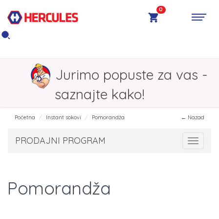
0
Jurimo popuste za vas -
saznajte kako!
Početna
Instant sokovi
Pomorandža
← Nazad
PRODAJNI PROGRAM
Toggle 
Pomorandža