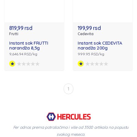
819,99 rsd
199,99 rsd
Frutti
Cedevita
Instant sok FRUTTI
Instant sok CEDEVITA
narandža 8,5g
naradža 200g
9,646.94 RSD/kg
999.95 RSD/kg
1
Fer odnos prema potrošačima i više od 3500 artikala na popustu
svakog meseca.