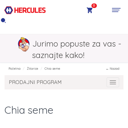
0
Jurimo popuste za vas -
saznajte kako!
Početna
Žitarice
Chia seme
← Nazad
PRODAJNI PROGRAM
Toggle 
Chia seme