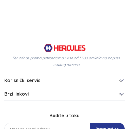
Fer odnos prema potrošačima i više od 3500 artikala na popustu
svakog meseca.
Korisnički servis
Brzi linkovi
Budite u toku