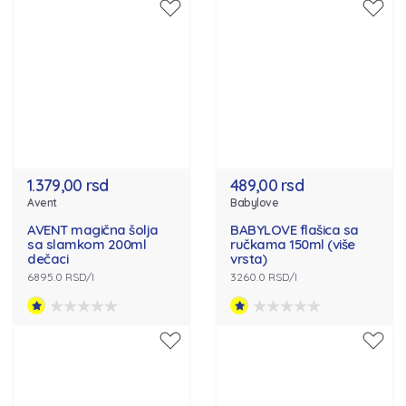
1.379,00 rsd
489,00 rsd
Avent
Babylove
AVENT magična šolja
BABYLOVE flašica sa
sa slamkom 200ml
ručkama 150ml (više
dečaci
vrsta)
6895.0 RSD/l
3260.0 RSD/l