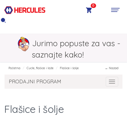
0
Jurimo popuste za vas -
saznajte kako!
Početna
Cucle, flašice i laže
Flašice i šolje
← Nazad
PRODAJNI PROGRAM
Toggle 
Flašice i šolje