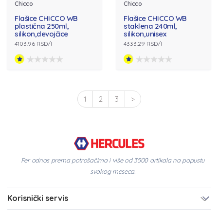
Chicco
Chicco
Flašice CHICCO WB
Flašice CHICCO WB
plastična 250ml,
staklena 240ml,
silikon,devojčice
silikon,unisex
4103.96 RSD/l
4333.29 RSD/l
1
2
3
>
Fer odnos prema potrošačima i više od 3500 artikala na popustu
svakog meseca.
Korisnički servis