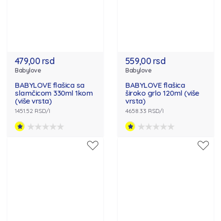
479,00 rsd
559,00 rsd
Babylove
Babylove
BABYLOVE flašica sa
BABYLOVE flašica
slamčicom 330ml 1kom
široko grlo 120ml (više
(više vrsta)
vrsta)
1451.52 RSD/l
4658.33 RSD/l