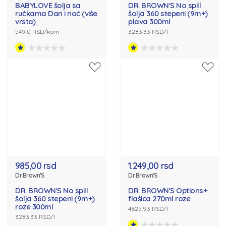
BABYLOVE šolja sa
DR. BROWN'S No spill
ručkama Dan i noć (više
šolja 360 stepeni (9m+)
vrsta)
plava 300ml
549.0 RSD/kom
3283.33 RSD/l
985,00 rsd
1.249,00 rsd
Dr.Brown'S
Dr.Brown'S
DR. BROWN'S No spill
DR. BROWN'S Options+
šolja 360 stepeni (9m+)
flašica 270ml roze
roze 300ml
4625.93 RSD/l
3283.33 RSD/l