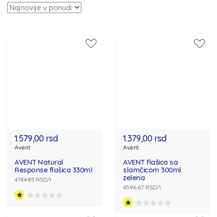
1.579,00 rsd
1.379,00 rsd
Avent
Avent
AVENT Natural
AVENT flašica sa
Response flašica 330ml
slamčicom 300ml
zelena
4784.85 RSD/l
4596.67 RSD/l