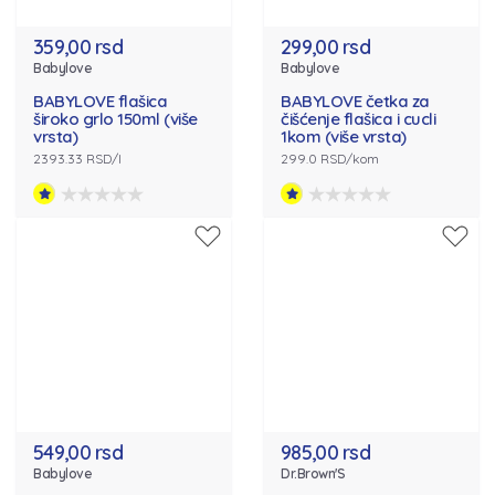
359,00 rsd
299,00 rsd
Babylove
Babylove
BABYLOVE flašica
BABYLOVE četka za
široko grlo 150ml (više
čišćenje flašica i cucli
vrsta)
1kom (više vrsta)
2393.33 RSD/l
299.0 RSD/kom
549,00 rsd
985,00 rsd
Babylove
Dr.Brown'S