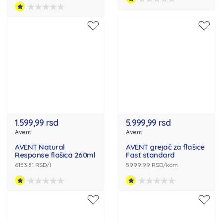
1.599,99 rsd
5.999,99 rsd
Avent
Avent
AVENT Natural
AVENT grejač za flašice
Response flašica 260ml
Fast standard
6153.81 RSD/l
5999.99 RSD/kom