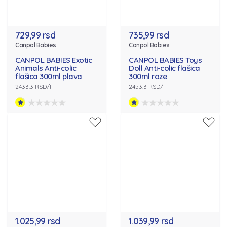
729,99 rsd
735,99 rsd
Canpol Babies
Canpol Babies
CANPOL BABIES Exotic
CANPOL BABIES Toys
Animals Anti-colic
Doll Anti-colic flašica
flašica 300ml plava
300ml roze
2433.3 RSD/l
2453.3 RSD/l
1.025,99 rsd
1.039,99 rsd