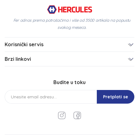
Fer odnos prema potrošačima i više od 3500 artikala na popustu
svakog meseca.
Korisnički servis
Brzi linkovi
Budite u toku
Pretplati se