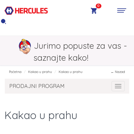
0
Jurimo popuste za vas -
saznajte kako!
Početna
Kakao u prahu
Kakao u prahu
← Nazad
PRODAJNI PROGRAM
Toggle 
Kakao u prahu