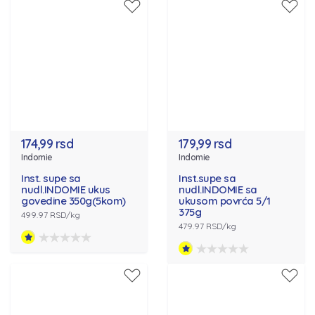
174,99 rsd
179,99 rsd
Indomie
Indomie
Inst. supe sa
Inst.supe sa
nudl.INDOMIE ukus
nudl.INDOMIE sa
govedine 350g(5kom)
ukusom povrća 5/1
375g
499.97 RSD/kg
479.97 RSD/kg