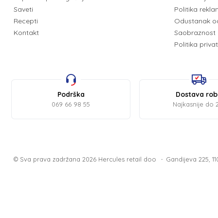
Saveti
Politika rekl
Recepti
Odustanak o
Kontakt
Saobraznost 
Politika priva
Podrška
Dostava ro
069 66 98 55
Najkasnije do 
© Sva prava zadržana 2026
Hercules retail doo
Gandijeva 225, 1