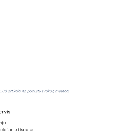
3500 artikala na popustu svakog meseca.
ervis
enja
plaćanju i isporuci