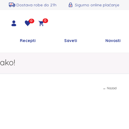
Dostava robe do 21h
Sigurno online plaćanje
0
0
Recepti
Saveti
Novosti
ako!
← Nazad