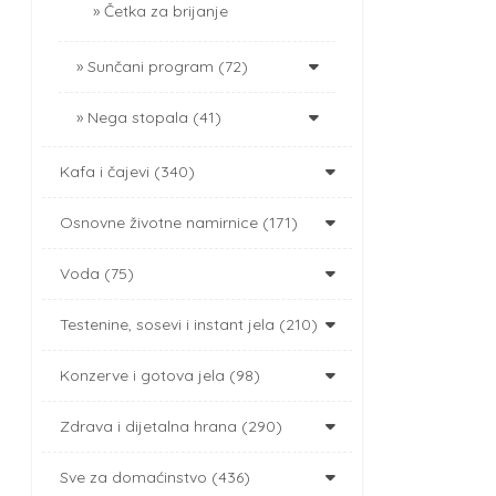
Četka za brijanje
Sunčani program (72)
Nega stopala (41)
Kafa i čajevi (340)
Osnovne životne namirnice (171)
Voda (75)
Testenine, sosevi i instant jela (210)
Konzerve i gotova jela (98)
Zdrava i dijetalna hrana (290)
Sve za domaćinstvo (436)