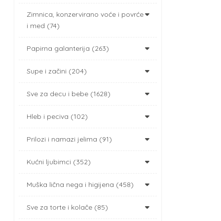
Zimnica, konzervirano voće i povrće
i med (74)
Papirna galanterija (263)
Supe i začini (204)
Sve za decu i bebe (1628)
Hleb i peciva (102)
Prilozi i namazi jelima (91)
Kućni ljubimci (352)
Muška lična nega i higijena (458)
Sve za torte i kolače (85)