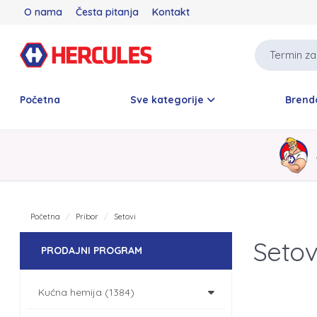
O nama
Česta pitanja
Kontakt
Početna
Sve kategorije
Brend
Početna
Pribor
Setovi
Setov
PRODAJNI PROGRAM
Kućna hemija (1384)