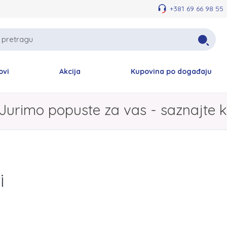
+381 69 66 98 55
ovi
Akcija
Kupovina po događaju
Jurimo popuste za vas - saznajte k
i