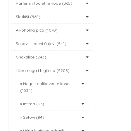
Parfemi i toaletne vode (365)
Slatkiši (968)
Alkoholna pića (1070)
Sokovi i ledeni čajevi (541)
Grickalice (243)
Lična nega i higijena (5208)
Nega i oblikovanje kose
(1534)
Intima (26)
Setovi (84)
Lična higijena odrasli