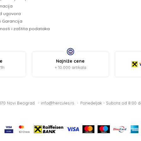
amacija
d ugovora
i Garancija
tnosti i zaštita podataka
be
Najniže cene
21h
+ 10.000 artikala
1070 Novi Beograd
info@hercules.rs
Ponedeljak - Subota od 8:00 d