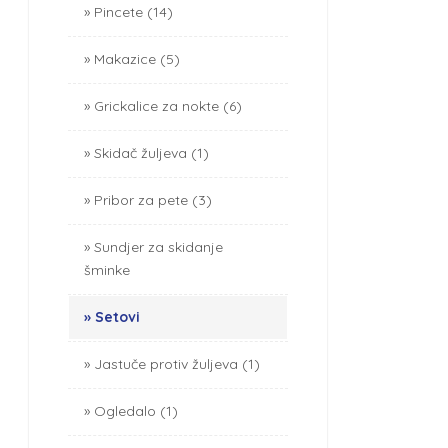
Pincete (14)
Makazice (5)
Grickalice za nokte (6)
Skidač žuljeva (1)
Pribor za pete (3)
Sundjer za skidanje
šminke
Setovi
Jastuče protiv žuljeva (1)
Ogledalo (1)