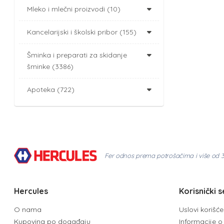
Mleko i mlečni proizvodi (10)
Kancelarijski i školski pribor (155)
Šminka i preparati za skidanje
šminke (3386)
Apoteka (722)
Fer odnos prema potrošačima i više od 
Hercules
Korisnički s
O nama
Uslovi korišć
Kupovina po događaju
Informacije o 