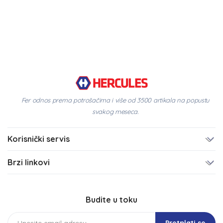
Fer odnos prema potrošačima i više od 3500 artikala na popustu
svakog meseca.
Korisnički servis
Brzi linkovi
Budite u toku