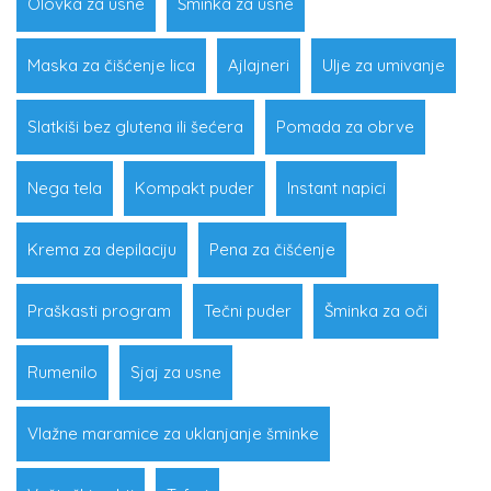
Olovka za usne
Šminka za usne
Maska za čišćenje lica
Ajlajneri
Ulje za umivanje
Slatkiši bez glutena ili šećera
Pomada za obrve
Nega tela
Kompakt puder
Instant napici
Krema za depilaciju
Pena za čišćenje
Praškasti program
Tečni puder
Šminka za oči
Rumenilo
Sjaj za usne
Vlažne maramice za uklanjanje šminke