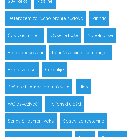
Suvi keks
Masline
Deterdžent za ručno pranje sudova
Pirinač
Čokoladni krem
Ovsene kaše
Napolitanke
Hleb zapakovani
Penušava vina i šampanjac
Hrana za pse
Cerealije
Paštete i namazi od tunjevine
Flips
WC osveživači
Higijenski ulošci
Sendvič i punjeni keks
Sosevi za testenine