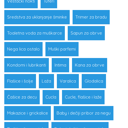
Veštački nokti
Tuferi
Sredstva za uklanjanje šminke
Trimer za bradu
Toaletna voda za muškarce
Sapun za obrve
Nega lica ostalo
Muški parfemi
Kondomi i lubrikanti
Intima
Kana za obrve
Flašice i šolje
Laža
Varalica
Glodalica
Čašice za decu
Cucla
Cucle, flašice i laže
Makazice i grickalice
Baby i dečiji pribor za negu