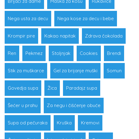
Brijači za dame
Maska za kosu
Rukavice
Nega usta za decu
Nega kose za decu i bebe
Krompir pire
Kakao napitak
Zdrava čokolada
Ren
Pekmez
Stoljnjak
Cookies
Brendi
Stik za muškarce
Gel za brijanje muški
Somun
Govedja supa
Žica
Paradajz supa
Šećer u prahu
Za negu i čišćenje obuće
Supa od pečuraka
Kruška
Kremovi