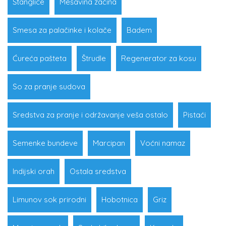
Štanglice
Mešavina začina
Smesa za palačinke i kolače
Badem
Ćureća pašteta
Štrudle
Regenerator za kosu
So za pranje sudova
Sredstva za pranje i održavanje veša ostalo
Pistaći
Semenke bundeve
Marcipan
Voćni namaz
Indijski orah
Ostala sredstva
Limunov sok prirodni
Hobotnica
Griz