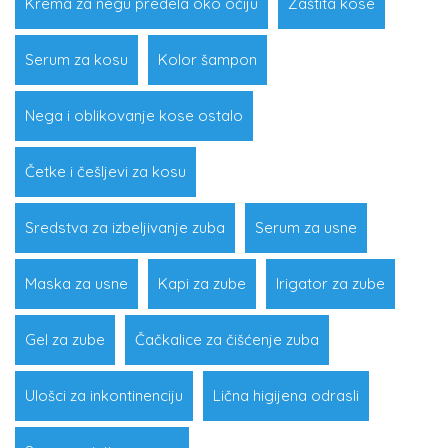
Krema za negu predela oko očiju
Zaštita kose
Serum za kosu
Kolor šampon
Nega i oblikovanje kose ostalo
Četke i češljevi za kosu
Sredstva za izbeljivanje zuba
Serum za usne
Maska za usne
Kapi za zube
Irigator za zube
Gel za zube
Čačkalice za čišćenje zuba
Ulošci za inkontinenciju
Lična higijena odrasli