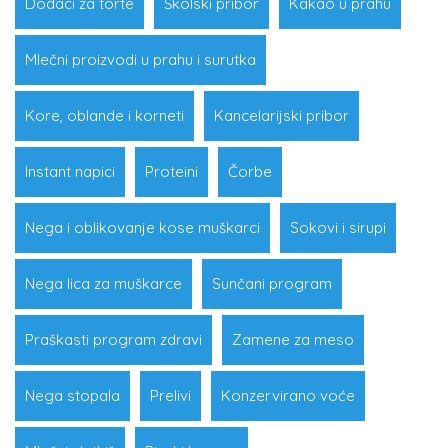
Dodaci za torte
Školski pribor
Kakao u prahu
Mlečni proizvodi u prahu i surutka
Kore, oblande i korneti
Kancelarijski pribor
Instant napici
Proteini
Čorbe
Nega i oblikovanje kose muškarci
Sokovi i sirupi
Nega lica za muškarce
Sunčani program
Praškasti program zdravi
Zamene za meso
Nega stopala
Prelivi
Konzervirano voće