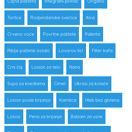
Čajna pašteta
Integralni pirinač
Origano
Tortice
Rodjendanske svećice
Alva
Crveno voće
Povrtne paštete
Palenta
Riblje paštete ostalo
Lovorov list
Filter kafa
Crni čaj
Losion za telo
Nana
Supa sa knedlama
Cimet
Ukrasi za kolače
Losion posle brijanja
Kamilica
Hleb bez glutena
Losos
Pena za brijanje
Balzam za usne