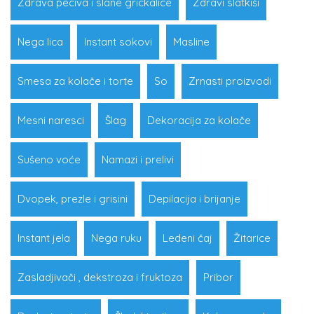
Zdrava peciva i slane grickalice
Zdravi slatkiši
Nega lica
Instant sokovi
Masline
Smesa za kolače i torte
So
Zrnasti proizvodi
Mesni naresci
Šlag
Dekoracija za kolače
Sušeno voće
Namazi i prelivi
Dvopek, prezle i grisini
Depilacija i brijanje
Instant jela
Nega ruku
Ledeni čaj
Žitarice
Zasladjivači , dekstroza i fruktoza
Pribor