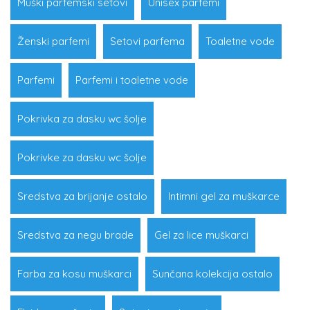
Muški parfemski setovi
Unisex parfemi
Ženski parfemi
Setovi parfema
Toaletne vode
Parfemi
Parfemi i toaletne vode
Pokrivka za dasku wc šolje
Pokrivke za dasku wc šolje
Sredstva za brijanje ostalo
Intimni gel za muškarce
Sredstva za negu brade
Gel za lice muškarci
Farba za kosu muškarci
Sunčana kolekcija ostalo