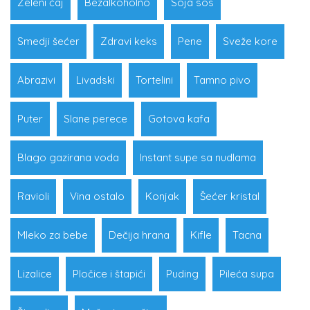
Zeleni čaj
Bezalkoholno
Soja sos
Smedji šećer
Zdravi keks
Pene
Sveže kore
Abrazivi
Livadski
Tortelini
Tamno pivo
Puter
Slane perece
Gotova kafa
Blago gazirana voda
Instant supe sa nudlama
Ravioli
Vina ostalo
Konjak
Šećer kristal
Mleko za bebe
Dečija hrana
Kifle
Tacna
Lizalice
Pločice i štapići
Puding
Pileća supa