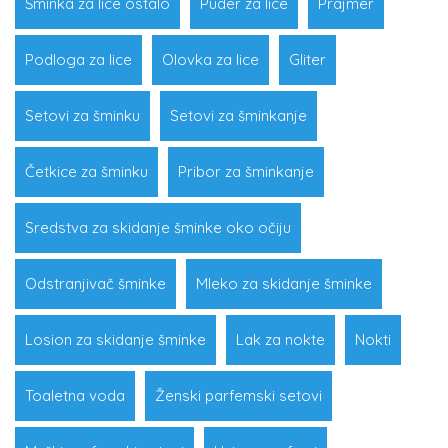
Šminka za lice ostalo
Puder za lice
Prajmer
Podloga za lice
Olovka za lice
Gliter
Setovi za šminku
Setovi za šminkanje
Četkice za šminku
Pribor za šminkanje
Sredstva za skidanje šminke oko očiju
Odstranjivač šminke
Mleko za skidanje šminke
Losion za skidanje šminke
Lak za nokte
Nokti
Toaletna voda
Ženski parfemski setovi