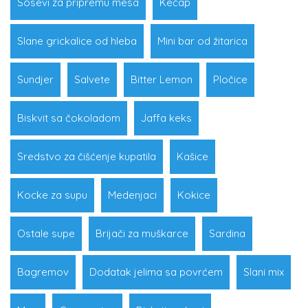
Sosevi za pripremu mesa
Kečap
Slane grickalice od hleba
Mini bar od žitarica
Sundjer
Salvete
Bitter Lemon
Pločice
Biskvit sa čokoladom
Jaffa keks
Sredstvo za čišćenje kupatila
Kašice
Kocke za supu
Medenjaci
Kokice
Ostale supe
Brijači za muškarce
Sardina
Bagremov
Dodatak jelima sa povrćem
Slani mix