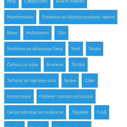
Mop
Cappuccino
Biskvit mekani
Munchmallow
Sredstva za čišćenje podova i tepiha
Biber
Multivitamin
Džin
Sredstva za uklanjanje fleka
Senf
Skuša
Četkica za zube
Breskva
Tortilja
Tečnost za ispiranje usta
Njoke
Cider
Instant supe
Paštete i namazi od lososa
Gel za tuširanje za muškarce
Taljatele
Fusili