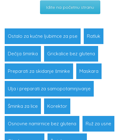
Idite na početnu stranu
Ostalo za kućne ljubimce za pse
Ratluk
Dečija šminka
Grickalice bez glutena
Preparati za skidanje šminke
Maskara
Ulja i preparati za samopotamnjivanje
Šminka za lice
Korektor
Osnovne namirnice bez glutena
Ruž za usne