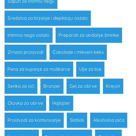
Sapun za intimnu negu
Sredstva za brijanje i depilaciju ostalo
Intimna nega ostalo
Preparati za skidanje šminke
Zrnasti proizvodi
Čokolade i mleveni keks
Pena za kupanje za muškarce
Ulje za lice
Senka za oči
Bronzer
Gel za obrve
Krejon
Olovka za obrve
Hajlajter
Proizvodi za konturisanje
Slatkiši
Alkoholna pića