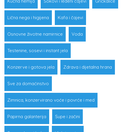
Kućna hemija
Sokovi i ledeni čajevi
Grickalice
Lična nega i higijena
Kafa i čajevi
Osnovne životne namirnice
Voda
Testenine, sosevi i instant jela
Konzerve i gotova jela
Zdrava i dijetalna hrana
Sve za domaćinstvo
Zimnica, konzervirano voće i povrće i med
Papirna galanterija
Supe i začini