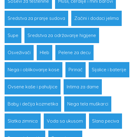
Sosevi za testenine
Musli, ceralije i mini barovi
Sredstva za pranje sudova
Začini i dodaci jelima
Supe
Sredstva za održavanje higijene
Osveživači
Hleb
Pelene za decu
Nega i oblikovanje kose
Pirinač
Sijalice i baterije
Ovsene kaše i pahuljice
Intima za dame
Baby i dečija kozmetika
Nega tela muškarci
Slatka zimnica
Voda sa ukusom
Slana peciva