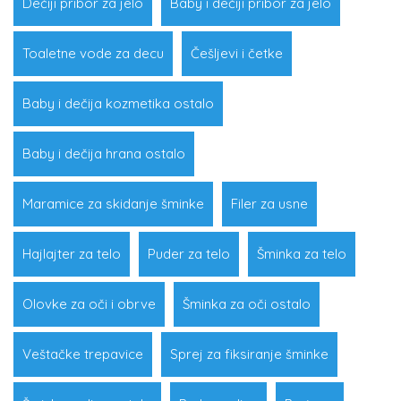
Dečiji pribor za jelo
Baby i dečiji pribor za jelo
Toaletne vode za decu
Češljevi i četke
Baby i dečija kozmetika ostalo
Baby i dečija hrana ostalo
Maramice za skidanje šminke
Filer za usne
Hajlajter za telo
Puder za telo
Šminka za telo
Olovke za oči i obrve
Šminka za oči ostalo
Veštačke trepavice
Sprej za fiksiranje šminke