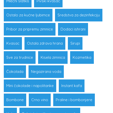
Mlečni slatkiš
Pivski kvasac
Ostalo za kućne ljubimce
Sredstva za dezinfekciju
Pribor za pripremu zimnice
Dodaci ishrani
Kvasac
Ostala zdrava hrana
Sirupi
Sve za trudnice
Kisela zimnica
Kozmetika
Čokolada
Negazirana voda
Mini čokolade i napolitanke
Instant kafa
Bombone
Crno vino
Praline i bombonjere