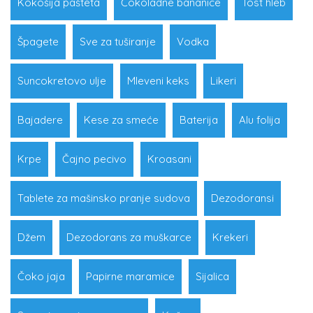
Kokošija pašteta
Čokoladne bananice
Tost hleb
Špagete
Sve za tuširanje
Vodka
Suncokretovo ulje
Mleveni keks
Likeri
Bajadere
Kese za smeće
Baterija
Alu folija
Krpe
Čajno pecivo
Kroasani
Tablete za mašinsko pranje sudova
Dezodoransi
Džem
Dezodorans za muškarce
Krekeri
Čoko jaja
Papirne maramice
Sijalica