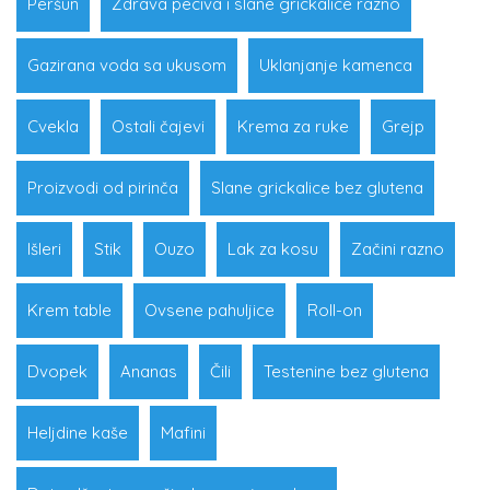
Peršun
Zdrava peciva i slane grickalice razno
Gazirana voda sa ukusom
Uklanjanje kamenca
Cvekla
Ostali čajevi
Krema za ruke
Grejp
Proizvodi od pirinča
Slane grickalice bez glutena
Išleri
Stik
Ouzo
Lak za kosu
Začini razno
Krem table
Ovsene pahuljice
Roll-on
Dvopek
Ananas
Čili
Testenine bez glutena
Heljdine kaše
Mafini