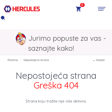
0
Jurimo popuste za vas -
saznajte kako!
Početna
Nepostojeća strana
← Nazad
Nepostojeća strana
Greška 404
Strana koju tražite nije više aktivna.