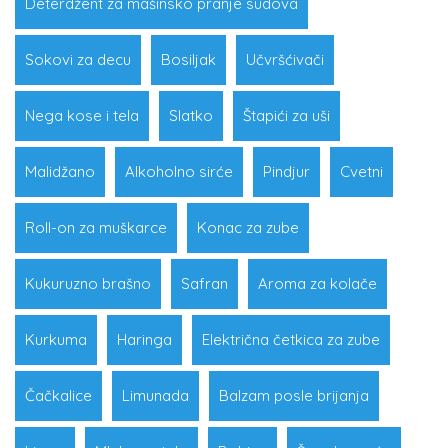
Deterdžent za mašinsko pranje sudova
Sokovi za decu
Bosiljak
Učvršćivači
Nega kose i tela
Slatko
Štapići za uši
Malidžano
Alkoholno sirće
Pindjur
Cvetni
Roll-on za muškarce
Konac za zube
Kukuruzno brašno
Safran
Aroma za kolače
Kurkuma
Haringa
Električna četkica za zube
Čačkalice
Limunada
Balzam posle brijanja