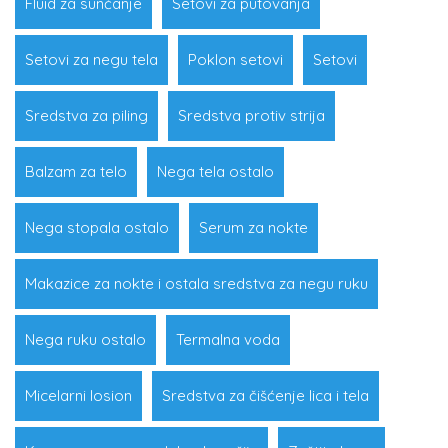
Fluid za sunčanje
Setovi za putovanja
Setovi za negu tela
Poklon setovi
Setovi
Sredstva za piling
Sredstva protiv strija
Balzam za telo
Nega tela ostalo
Nega stopala ostalo
Serum za nokte
Makazice za nokte i ostala sredstva za negu ruku
Nega ruku ostalo
Termalna voda
Micelarni losion
Sredstva za čišćenje lica i tela