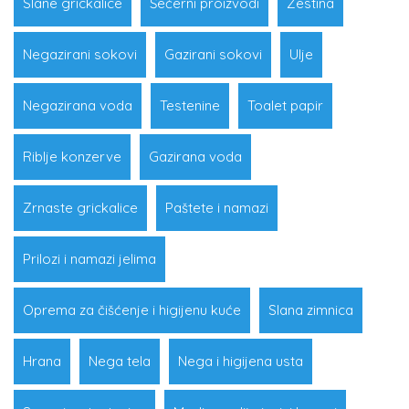
Slane grickalice
Šećerni proizvodi
Žestina
Negazirani sokovi
Gazirani sokovi
Ulje
Negazirana voda
Testenine
Toalet papir
Riblje konzerve
Gazirana voda
Zrnaste grickalice
Paštete i namazi
Prilozi i namazi jelima
Oprema za čišćenje i higijenu kuće
Slana zimnica
Hrana
Nega tela
Nega i higijena usta