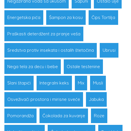
Negazirana voda sa ukusom
Sapuni
Ostalo ulje
Energetska pića
Šampon za kosu
Čips Tortilja
Praškasti deterdžent za pranje veša
Sredstva protiv insekata i ostalih štetočina
Ubrusi
Nega tela za decu i bebe
Ostale testenine
Slani štapići
Integralni keks
Mix
Musli
Osveživači prostora i mirisne sveće
Jabuka
Pomorandža
Čokolada za kuvanje
Roze