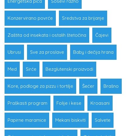
Energetska pića
Sosevi razno
Konzervirano povrće
Sredstva za brijanje
Zaštita od insekata i ostalih štetočina
Čajevi
Ubrusi
Sve za proslave
Baby i dečija hrana
Med
Sirće
Bezglutenski proizvodi
Kore, podloge za pizzu i tortilje
Šećer
Brašno
Praškasti program
Folije i kese
Kroasani
Papirne maramice
Mekani biskviti
Salvete