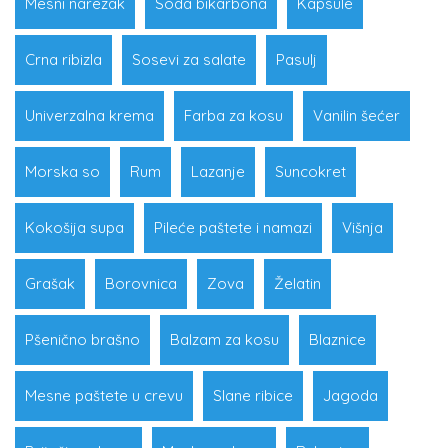
Mesni narezak
Soda bikarbona
Kapsule
Crna ribizla
Sosevi za salate
Pasulj
Univerzalna krema
Farba za kosu
Vanilin šećer
Morska so
Rum
Lazanje
Suncokret
Kokošija supa
Pileće paštete i namazi
Višnja
Grašak
Borovnica
Zova
Želatin
Pšenično brašno
Balzam za kosu
Blaznice
Mesne paštete u crevu
Slane ribice
Jagoda