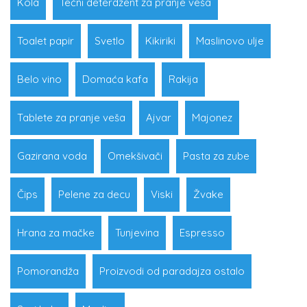
Kola
Tečni deterdžent za pranje veša
Toalet papir
Svetlo
Kikiriki
Maslinovo ulje
Belo vino
Domaća kafa
Rakija
Tablete za pranje veša
Ajvar
Majonez
Gazirana voda
Omekšivači
Pasta za zube
Čips
Pelene za decu
Viski
Žvake
Hrana za mačke
Tunjevina
Espresso
Pomorandža
Proizvodi od paradajza ostalo