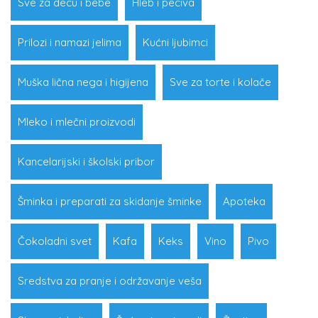
Sve za decu i bebe
Hleb i peciva
Prilozi i namazi jelima
Kućni ljubimci
Muška lična nega i higijena
Sve za torte i kolače
Mleko i mlečni proizvodi
Kancelarijski i školski pribor
Šminka i preparati za skidanje šminke
Apoteka
Čokoladni svet
Kafa
Keks
Vino
Pivo
Sredstva za pranje i održavanje veša