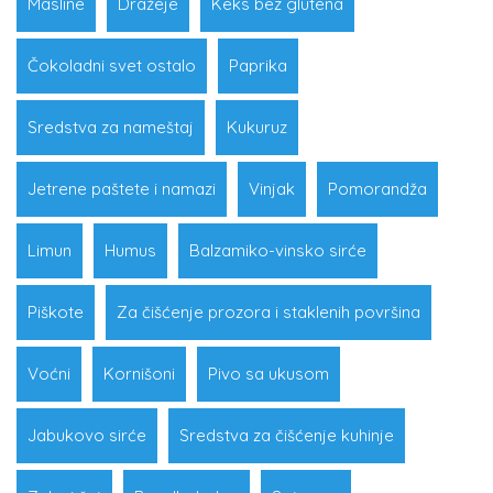
Masline
Dražeje
Keks bez glutena
Čokoladni svet ostalo
Paprika
Sredstva za nameštaj
Kukuruz
Jetrene paštete i namazi
Vinjak
Pomorandža
Limun
Humus
Balzamiko-vinsko sirće
Piškote
Za čišćenje prozora i staklenih površina
Voćni
Kornišoni
Pivo sa ukusom
Jabukovo sirće
Sredstva za čišćenje kuhinje